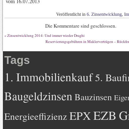
vom 16.07.2013
Veröffentlicht in
6. Zinsentwicklung
,
Im
Die Kommentare sind geschlossen.
«
Zinsentwicklung 2014: Und immer wieder Draghi
Reservierungsgebühren in Maklerverträgen – Rückfo
Tags
1. Immobilienkauf
5. Bauf
Baugeldzinsen
Bauzinsen
Eige
EZB
G
EPX
Energieeffizienz