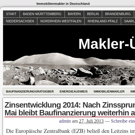
Immobilienmakler in Deutschland
START
BADEN-WÜRTTEMBERG
BAYERN
BERLIN
BRANDENBURG
NIEDERSACHSEN
NORDRHEIN-WESTFALEN
RHEINLAND-PFALZ
SAAR
Makler-
BAUFINANZIERUNGSRATGEBER
ENERGIEAUSWEIS
IMMOBILIENMAKLER
IM
Zinsentwicklung 2014: Nach Zinsspru
Mai bleibt Baufinanzierung weiterhin at
admin
am
27. Juli 2013
—
Schreibe ei
Die Europäische Zentralbank (EZB) beließ den Leitzins im