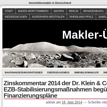
Immobilienmakler in Deutschland
START
BADEN-WÜRTTEMBERG
BAYERN
BERLIN
BRANDENBURG
NIEDERSACHSEN
NORDRHEIN-WESTFALEN
RHEINLAND-PFALZ
SAAR
Makler-
BAUFINANZIERUNGSRATGEBER
ENERGIEAUSWEIS
IMMOBILIENMAKLER
IM
Zinskommentar 2014 der Dr. Klein & C
EZB-Stabilisierungsmaßnahmen begü
Finanzierungspläne
admin
am
18. Juni 2014
—
Schreibe ei