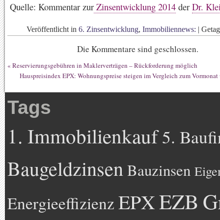
Quelle: Kommentar zur
Zinsentwicklung 2014
der
Dr. Kl
Veröffentlicht in
6. Zinsentwicklung
,
Immobiliennews:
|
Geta
Die Kommentare sind geschlossen.
«
Reservierungsgebühren in Maklerverträgen – Rückforderung möglich
Hauspreisindex EPX: Wohnungspreise steigen im Vergleich zum Vormonat 
Tags
1. Immobilienkauf
5. Bauf
Baugeldzinsen
Bauzinsen
Eige
EZB
G
EPX
Energieeffizienz