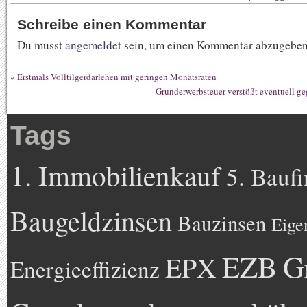
Schreibe einen Kommentar
Du musst
angemeldet
sein, um einen Kommentar abzugeben
«
Erstmals Volltilgerdarlehen mit geringen Monatsraten
Grunderwerbsteuer verstößt eventuell g
Tags
1. Immobilienkauf
5. Bauf
Baugeldzinsen
Bauzinsen
Eige
EZB
G
EPX
Energieeffizienz