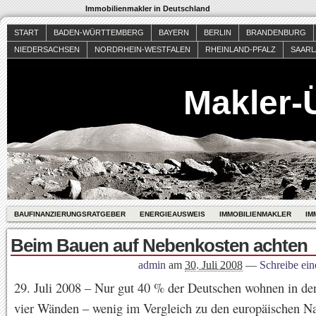
Immobilienmakler in Deutschland
START
BADEN-WÜRTTEMBERG
BAYERN
BERLIN
BRANDENBURG
NIEDERSACHSEN
NORDRHEIN-WESTFALEN
RHEINLAND-PFALZ
SAAR
Makler-
BAUFINANZIERUNGSRATGEBER
ENERGIEAUSWEIS
IMMOBILIENMAKLER
IM
Beim Bauen auf Nebenkosten achten
admin
am
30. Juli 2008
—
Schreibe ei
29. Juli 2008 – Nur gut 40 % der Deutschen wohnen in de
vier Wänden – wenig im Vergleich zu den europäischen N