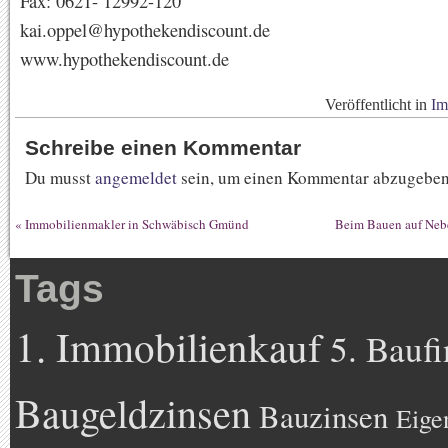
Fax: 0621- 12992-120
kai.oppel@hypothekendiscount.de
www.hypothekendiscount.de
Veröffentlicht in
Im
Schreibe einen Kommentar
Du musst
angemeldet
sein, um einen Kommentar abzugeben
«
Immobilienmakler in Schwäbisch Gmünd
Beim Bauen auf Neb
Tags
1. Immobilienkauf
5. Bauf
Baugeldzinsen
Bauzinsen
Eige