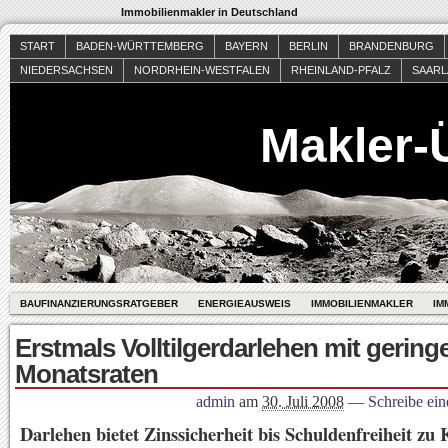
Immobilienmakler in Deutschland
START
BADEN-WÜRTTEMBERG
BAYERN
BERLIN
BRANDENBURG
NIEDERSACHSEN
NORDRHEIN-WESTFALEN
RHEINLAND-PFALZ
SAAR
Makler-
BAUFINANZIERUNGSRATGEBER
ENERGIEAUSWEIS
IMMOBILIENMAKLER
IM
Erstmals Volltilgerdarlehen mit gering
Monatsraten
admin
am
30. Juli 2008
—
Schreibe ei
Darlehen bietet Zinssicherheit bis Schuldenfreiheit zu