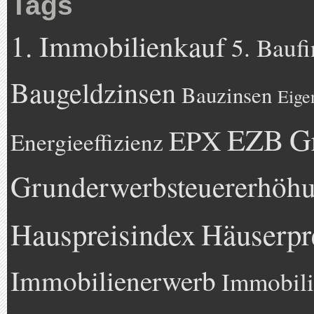
Tags
1. Immobilienkauf
5. Bauf
Baugeldzinsen
Bauzinsen
Eige
EZB
G
EPX
Energieeffizienz
Grunderwerbsteuererhöh
Hauspreisindex
Häuserpr
Immobilienerwerb
Immobili