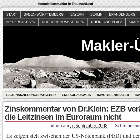
Immobilienmakler in Deutschland
START
BADEN-WÜRTTEMBERG
BAYERN
BERLIN
BRANDENBURG
NIEDERSACHSEN
NORDRHEIN-WESTFALEN
RHEINLAND-PFALZ
SAAR
Makler-
BAUFINANZIERUNGSRATGEBER
ENERGIEAUSWEIS
IMMOBILIENMAKLER
IM
Zinskommentar von Dr.Klein: EZB ver
die Leitzinsen im Euroraum nicht
admin
am
5. September 2008
—
Schreibe ei
Es zeigen sich zwischen der US-Notenbank (FED) und der