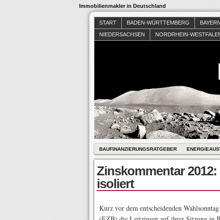
Immobilienmakler in Deutschland
START
BADEN-WÜRTTEMBERG
BAYER
NIEDERSACHSEN
NORDRHEIN-WESTFALE
BAUFINANZIERUNGSRATGEBER
ENERGIEAUS
Zinskommentar 2012:
isoliert
Kurz vor dem entscheidenden Wahlsonntag 
(EZB) die Leitzinsen auf ihrer Sitzung in 