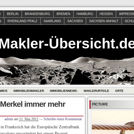
N
BERLIN
BRANDENBURG
BREMEN
HAMBURG
HESSEN
IMPRES
N
RHEINLAND-PFALZ
SAARLAND
SACHSEN
SACHSEN-ANHALT
SCHL
Makler-Übersicht.d
WEIS
IMMOBILIENMAKLER
IMMOBILIENNEWS:
MAKLERURTEILE
ORTE
 Merkel immer mehr
PICTURE
admin
am
11. Mai 2012
—
Schreibe einen Kommentar
in Frankreich hat die Europäische Zentralbank
Barcelona unverändert bei einem Prozent