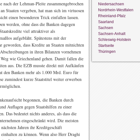
te nach der Lehman-Pleite zusammengebrochen
Niedersachsen
an Staaten vergeben, hat man sich im virtuosen
Nordrhein-Westfalen
Rheinland-Pfalz
cht einen besonderen Trick einfallen lassen.
Saarland
ben werden, ohne dass die Banken dagegen
Sachsen
aatskredite viel attraktiver als
Sachsen-Anhalt
maßlos aufgebläht. Spätestens mit der
Schleswig-Holstein
r geworden, dass Kredite an Staaten mitnichten
Startseite
e Abschreibungen in ihren Bilanzen vornehmen
Thüringen
 Weg wie Griechenland gehen. Damit fallen die
diten aus. Die EZB musste direkt mit Aufkäufen
at den Banken mehr als 1.000 Mrd. Euro für
ese zumindest kurze Staatstitel weiter erwerben
ermöglichen.
Bankenaufsicht begonnen, die Banken durch
und Auflagen gegen Staatshilfen zu einer
 Das bedeutet nichts anderes, als dass die
nternehmen eingeschränkt wird. Die meisten
nächsten Jahren ihr Kreditgeschäft
 einhalten zu können. Wenn also Herr Draghi