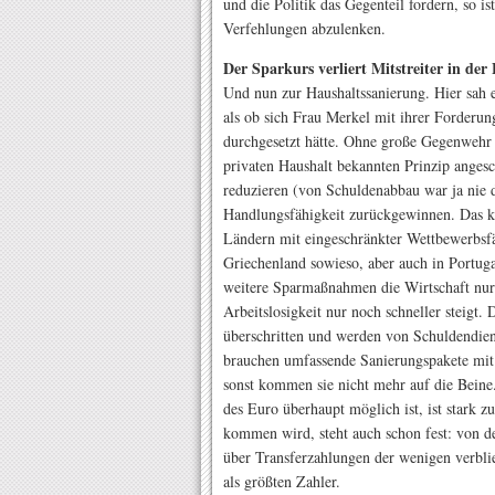
und die Politik das Gegenteil fordern, so i
Verfehlungen abzulenken.
Der Sparkurs verliert Mitstreiter in der
Und nun zur Haushaltssanierung. Hier sah 
als ob sich Frau Merkel mit ihrer Forderun
durchgesetzt hätte. Ohne große Gegenwehr 
privaten Haushalt bekannten Prinzip anges
reduzieren (von Schuldenabbau war ja nie d
Handlungsfähigkeit zurückgewinnen. Das kli
Ländern mit eingeschränkter Wettbewerbsfä
Griechenland sowieso, aber auch in Portug
weitere Sparmaßnahmen die Wirtschaft nur 
Arbeitslosigkeit nur noch schneller steigt.
überschritten und werden von Schuldendiens
brauchen umfassende Sanierungspakete mit
sonst kommen sie nicht mehr auf die Beine
des Euro überhaupt möglich ist, ist stark 
kommen wird, steht auch schon fest: von d
über Transferzahlungen der wenigen verbli
als größten Zahler.