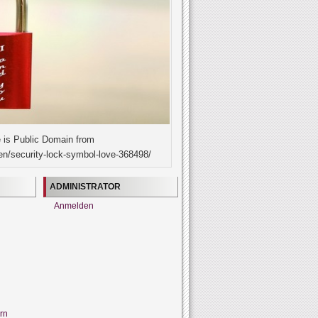
 is Public Domain from
en/security-lock-symbol-love-368498/
ADMINISTRATOR
Anmelden
rn