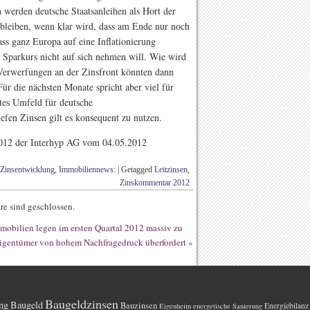
 werden deutsche Staatsanleihen als Hort der
 bleiben, wenn klar wird, dass am Ende nur noch
ass ganz Europa auf eine Inflationierung
n Sparkurs nicht auf sich nehmen will. Wie wird
 Verwerfungen an der Zinsfront könnten dann
ür die nächsten Monate spricht aber viel für
ktes Umfeld für deutsche
efen Zinsen gilt es konsequent zu nutzen.
012 der Interhyp AG vom 04.05.2012
 Zinsentwicklung
,
Immobiliennews:
|
Getagged
Leitzinsen
,
Zinskommentar 2012
e sind geschlossen.
bilien legen im ersten Quartal 2012 massiv zu
Eigentümer von hohem Nachfragedruck überfordert
»
Baugeldzinsen
ng
Baugeld
Bauzinsen
Energiebilanz
Eigenheim
energetische Sanierung