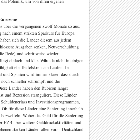
st das Polemik, um von ihren eigenen
 Eurozone
es über die vergangenen zwölf Monate so aus,
g nach einem strikten Sparkurs für Europa
haben sich die Länder diesem aus jedem
chlossen: Ausgaben senken, Neuverschuldung
ie Rede) und schrittweise wieder
ngt einfach und klar. Wäre da nicht in einigen
higkeit ein Teufelskreis am Laufen. In
al und Spanien wird immer klarer, dass durch
noch schneller schrumpft und die
 Diese Länder haben den Rubicon längst
t und Rezession stranguliert. Diese Länder
 Schuldenerlass und Investitionsprogrammen,
. Ob für diese Länder eine Sanierung innerhalb
zu bezweifeln. Woher das Geld für die Sanierung
er EZB über weitere Gelddruckaktivitäten und
ebenen starken Länder, allen voran Deutschland