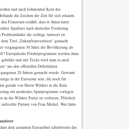
 großen und auch kohärenten Kern des
llande die Zeichen der Zeit für sich erkannt.
en Franzosen erzählt, dass er ihnen harte
trikter Sparkurs nach deutscher Forderung
n Problemländer die richtige Antwort ist.
r dem Titel „Zukunftsinvestition“ gemacht
er vergangenen 30 Jahre der Bevölkerung als
kauft? Europäische Förderprogramme werden dann
 gebildet und mit Tricks wird man es auch
en“ aus den offiziellen Defizitdaten
vergangenen 20 Jahren gemacht wurde. Gewinnt
nzige in der Eurozone sein, die noch für
den gerade von Herrn Wilders in die Knie
erung ein moderates Sparprogramm vorlegen
an die Wilders Partei zu verlieren. Plötzlich
zte aufrechte Partner von Frau Merkel. Wer hätte
anzierer
 dass dem gesamten Eurogebiet schrittweise das