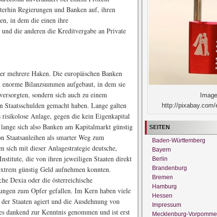
iterhin Regierungen und Banken auf, ihren
en, in dem die einen ihre
n und die anderen die Kreditvergabe an Private
 aber mehrere Haken. Die europäischen Banken
n enorme Bilanzsummen aufgebaut, in dem sie
versorgten, sondern sich auch zu einem
Image
n Staatsschulden gemacht haben. Lange galten
http://pixabay.com/
 risikolose Anlage, gegen die kein Eigenkapital
lange sich also Banken am Kapitalmarkt günstig
SEITEN
on Staatsanleihen als smarter Weg zum
Baden-Württemberg
 sich mit dieser Anlagestrategie deutsche,
Bayern
Institute, die von ihren jeweiligen Staaten direkt
Berlin
Brandenburg
 extrem günstig Geld aufnehmen konnten.
Bremen
he Dexia oder die österreichische
Hamburg
ungen zum Opfer gefallen. Im Kern haben viele
Hessen
te der Staaten agiert und die Ausdehnung von
Impressum
 dies dankend zur Kenntnis genommen und ist erst
Mecklenburg-Vorpomme