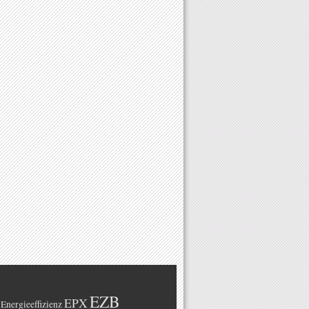
EZB
EPX
Energieeffizienz