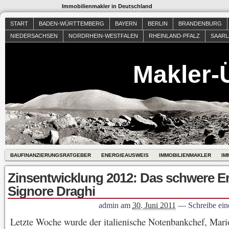
Immobilienmakler in Deutschland
START
BADEN-WÜRTTEMBERG
BAYERN
BERLIN
BRANDENBURG
NIEDERSACHSEN
NORDRHEIN-WESTFALEN
RHEINLAND-PFALZ
SAAR
Makler-
BAUFINANZIERUNGSRATGEBER
ENERGIEAUSWEIS
IMMOBILIENMAKLER
IM
Zinsentwicklung 2012: Das schwere E
Signore Draghi
admin
am
30. Juni 2011
—
Schreibe ei
Letzte Woche wurde der italienische Notenbankchef, Mari