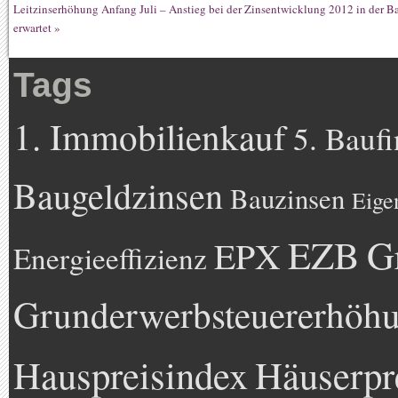
Leitzinserhöhung Anfang Juli – Anstieg bei der Zinsentwicklung 2012 in der B
erwartet
»
Tags
1. Immobilienkauf
5. Bauf
Baugeldzinsen
Bauzinsen
Eige
EZB
G
EPX
Energieeffizienz
Grunderwerbsteuererhöh
Hauspreisindex
Häuserpr