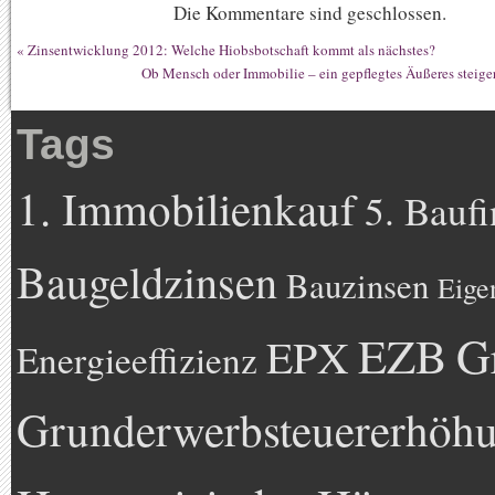
Die Kommentare sind geschlossen.
«
Zinsentwicklung 2012: Welche Hiobsbotschaft kommt als nächstes?
Ob Mensch oder Immobilie – ein gepflegtes Äußeres steig
Tags
1. Immobilienkauf
5. Bauf
Baugeldzinsen
Bauzinsen
Eige
EZB
G
EPX
Energieeffizienz
Grunderwerbsteuererhöh