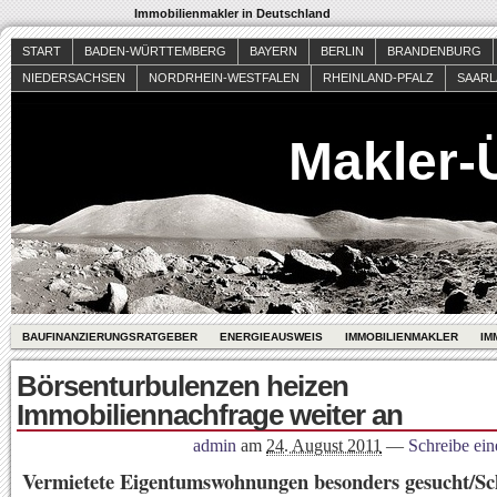
Immobilienmakler in Deutschland
START
BADEN-WÜRTTEMBERG
BAYERN
BERLIN
BRANDENBURG
NIEDERSACHSEN
NORDRHEIN-WESTFALEN
RHEINLAND-PFALZ
SAAR
Makler-
BAUFINANZIERUNGSRATGEBER
ENERGIEAUSWEIS
IMMOBILIENMAKLER
IM
Börsenturbulenzen heizen
Immobiliennachfrage weiter an
admin
am
24. August 2011
—
Schreibe ei
Vermietete Eigentumswohnungen besonders gesucht/Sc