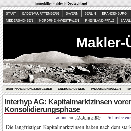
Immobilienmakler in Deutschland
START
BADEN-WÜRTTEMBERG
BAYERN
BERLIN
BRANDENBURG
NIEDERSACHSEN
NORDRHEIN-WESTFALEN
RHEINLAND-PFALZ
SAAR
Makler-
BAUFINANZIERUNGSRATGEBER
ENERGIEAUSWEIS
IMMOBILIENMAKLER
IM
Interhyp AG: Kapitalmarktzinsen vorer
Konsolidierungsphase
admin
am
22. Juni 2009
—
Schreibe ei
Die langfristigen Kapitalmarktzinsen haben nach dem star