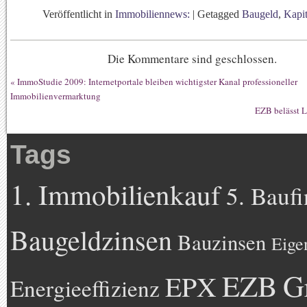
Veröffentlicht in
Immobiliennews:
|
Getagged
Baugeld
,
Kapit
Die Kommentare sind geschlossen.
«
ImmoStudie 2009: Internetportale bleiben wichtigster Kanal professioneller
Immobilienvermarktung
EZB belässt L
Tags
1. Immobilienkauf
5. Bauf
Baugeldzinsen
Bauzinsen
Eige
EZB
G
EPX
Energieeffizienz