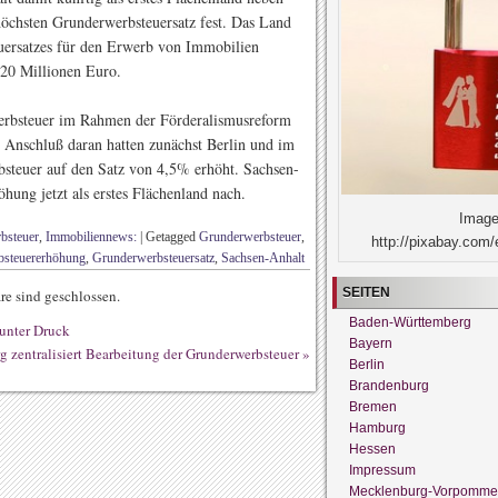
öchsten Grunderwerbsteuersatz fest. Das Land
euersatzes für den Erwerb von Immobilien
20 Millionen Euro.
werbsteuer im Rahmen der Förderalismusreform
 Anschluß daran hatten zunächst Berlin und im
steuer auf den Satz von 4,5% erhöht. Sachsen-
hung jetzt als erstes Flächenland nach.
Image
bsteuer
,
Immobiliennews:
|
Getagged
Grunderwerbsteuer
,
http://pixabay.com/
bsteuererhöhung
,
Grunderwerbsteuersatz
,
Sachsen-Anhalt
SEITEN
e sind geschlossen.
Baden-Württemberg
unter Druck
Bayern
 zentralisiert Bearbeitung der Grunderwerbsteuer
»
Berlin
Brandenburg
Bremen
Hamburg
Hessen
Impressum
Mecklenburg-Vorpomme