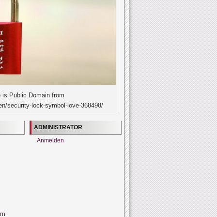
 is Public Domain from
en/security-lock-symbol-love-368498/
ADMINISTRATOR
Anmelden
rn