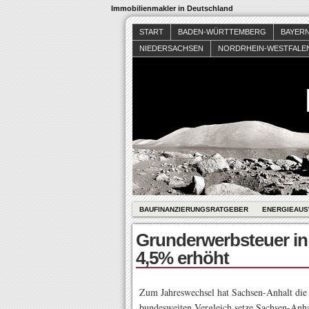
Immobilienmakler in Deutschland
START
BADEN-WÜRTTEMBERG
BAYER
NIEDERSACHSEN
NORDRHEIN-WESTFALE
BAUFINANZIERUNGSRATGEBER
ENERGIEAUS
Grunderwerbsteuer in
4,5% erhöht
Zum Jahreswechsel hat Sachsen-Anhalt die
bundesweiten Vergleich setze Sachsen-Anhal