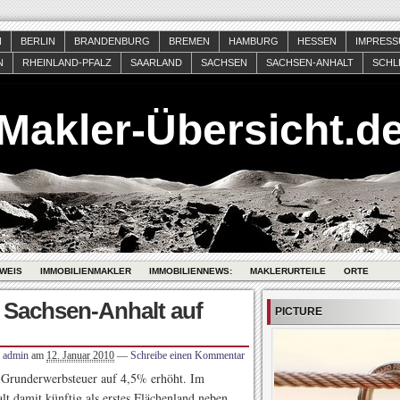
N
BERLIN
BRANDENBURG
BREMEN
HAMBURG
HESSEN
IMPRES
N
RHEINLAND-PFALZ
SAARLAND
SACHSEN
SACHSEN-ANHALT
SCHL
Makler-Übersicht.d
WEIS
IMMOBILIENMAKLER
IMMOBILIENNEWS:
MAKLERURTEILE
ORTE
 Sachsen-Anhalt auf
PICTURE
admin
am
12. Januar 2010
—
Schreibe einen Kommentar
 Grunderwerbsteuer auf 4,5% erhöht. Im
t damit künftig als erstes Flächenland neben