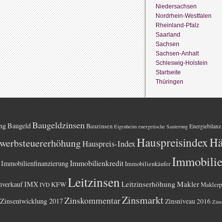
Niedersachsen
Nordrhein-Westfalen
Rheinland-Pfalz
Saarland
Sachsen
Sachsen-Anhalt
Schleswig-Holstein
Startseite
Thüringen
Baugeldzinsen
ng
Baugeld
Bauzinsen
Energiebilanz
Eigenheim
energetische Sanierung
Hauspreisindex
Hä
werbsteuererhöhung
Hauspreis-Index
Immobili
Immobilienkredit
Immobilienfinanzierung
Immobilienkäufer
Leitzinsen
Leitzinserhöhung
Makler
nverkauf
IMX
KFW
Maklerp
IVD
Zinsmarkt
Zinskommentar
Zinsentwicklung 2017
Zinsniveau 2016
Zins