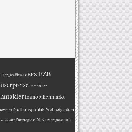
EZB
EPX
Energieeffizienz
userpreise
Immobilien
enmakler
Immobilienmarkt
Nullzinspolitik
Wohneigentum
rovision
Zinsprognose 2016
Zinsprognose 2017
niveau 2017