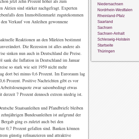
chon jetzt zehn Prozent höher als zum
Niedersachsen
n Aktien sind stärker nachgefragt. Experten
Nordrhein-Westfalen
n ebenfalls dem Immobilienmarkt zugutekommen
Rheinland-Pfalz
ch den Verkauf von Anleihen gewonnene
Saarland
Sachsen
Sachsen-Anhalt
saktuelle Reaktionen an den Märkten bestimmt
Schleswig-Holstein
Startseite
nverändert. Die Rezession ist alles andere als
Thüringen
ise sinken nun auch in Deutschland die Preise.
 sank die Inflation in Deutschland im Januar
reise so stark wie seit 1959 nicht mehr
ag dort bei minus 0,6 Prozent. Im Euroraum lag
 0,6 Prozent. Positive Nachrichten gibt es vor
Arbeitslosenquote zwar saisonbedingt etwas
t derzeit 7 Prozent dennoch extrem niedrig ist.
eutsche Staatsanleihen und Pfandbriefe bleiben
 zehnjährigen Bundesanleihen ist aufgrund der
 Bergab ging es zuletzt auch bei den
nter 0,7 Prozent gefallen sind. Banken können
rem günstig refinanzieren und attraktive