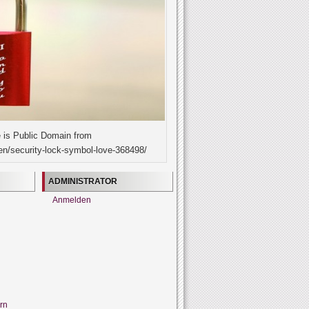
 is Public Domain from
en/security-lock-symbol-love-368498/
ADMINISTRATOR
Anmelden
rn