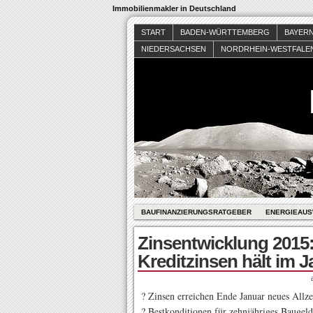
Immobilienmakler in Deutschland
START
BADEN-WÜRTTEMBERG
BAYER
NIEDERSACHSEN
NORDRHEIN-WESTFALE
BAUFINANZIERUNGSRATGEBER
ENERGIEAUS
Zinsentwicklung 2015: 
Kreditzinsen hält im 
? Zinsen erreichen Ende Januar neues Allzei
? Bestkonditionen für zehnjähriges Baugeld