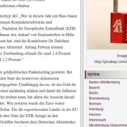
nditionen erhalten
Interhyp AG: „Wer in diesem Jahr ein Haus bauen
kommen Konjunkturschwäche und
en. Nachdem die Europäische Zentralbank (EZB)
m Januar den Ankauf von Staatsanleihen in Höhe
sen hat, sind die Konditionen für Darlehen
eues Allzeittief. Anfang Februar können
r Zinsbindung oftmals für rund 1,4 Prozent
Image
d 1,2 Prozent.“
http://pixabay.com/
m geldpolitischen Paukenschlag gestartet. Bei
SEITEN
den Start des kontrovers diskutierten
Baden-Württemberg
ntgegeben. Unabhängig davon, ob das Geld die
Bayern
onen nachhaltig stärken und damit die Inflation
Berlin
e treiben kann, hat allein die Aussicht darauf
Brandenburg
hrt. Wie erwartet wurde der Euro weiter
Bremen
-Dollar. Für die exportierenden Länder in der EU
Hamburg
Hessen
em aber löste die EZB-Ansage an den
Impressum
 Geldflut bescherte dem Deutschen Aktienindex
Mecklenburg-Vorpomme