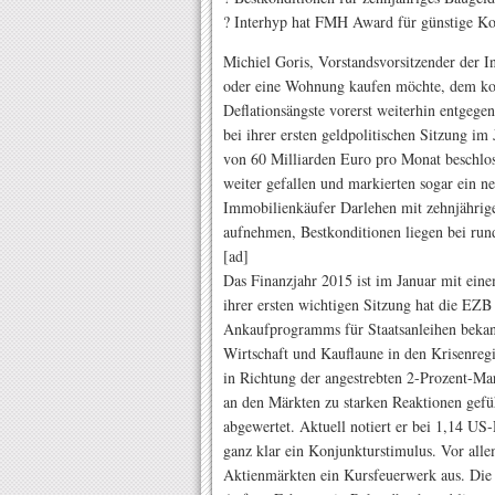
? Interhyp hat FMH Award für günstige Ko
Michiel Goris, Vorstandsvorsitzender der 
oder eine Wohnung kaufen möchte, dem 
Deflationsängste vorerst weiterhin entgeg
bei ihrer ersten geldpolitischen Sitzung i
von 60 Milliarden Euro pro Monat beschlos
weiter gefallen und markierten sogar ein n
Immobilienkäufer Darlehen mit zehnjährige
aufnehmen, Bestkonditionen liegen bei run
[ad]
Das Finanzjahr 2015 ist im Januar mit eine
ihrer ersten wichtigen Sitzung hat die EZB 
Ankaufprogramms für Staatsanleihen bekan
Wirtschaft und Kauflaune in den Krisenregi
in Richtung der angestrebten 2-Prozent-Mark
an den Märkten zu starken Reaktionen gefü
abgewertet. Aktuell notiert er bei 1,14 US
ganz klar ein Konjunkturstimulus. Vor all
Aktienmärkten ein Kursfeuerwerk aus. Die