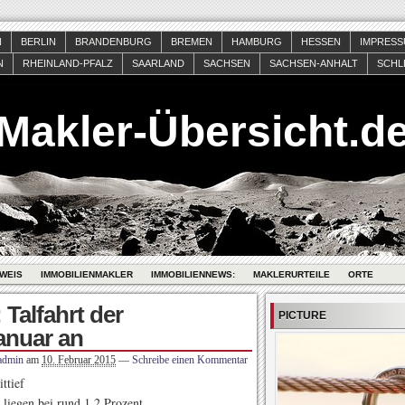
N
BERLIN
BRANDENBURG
BREMEN
HAMBURG
HESSEN
IMPRES
N
RHEINLAND-PFALZ
SAARLAND
SACHSEN
SACHSEN-ANHALT
SCHL
Makler-Übersicht.d
WEIS
IMMOBILIENMAKLER
IMMOBILIENNEWS:
MAKLERURTEILE
ORTE
Talfahrt der
PICTURE
Januar an
admin
am
10. Februar 2015
—
Schreibe einen Kommentar
ttief
 liegen bei rund 1,2 Prozent