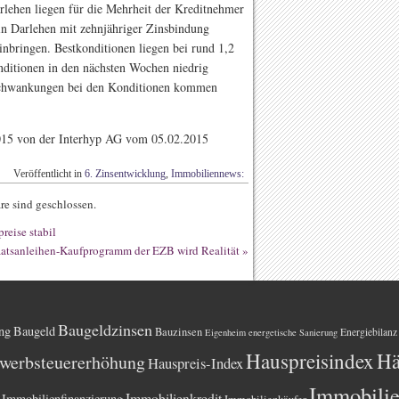
rlehen liegen für die Mehrheit der Kreditnehmer
ein Darlehen mit zehnjähriger Zinsbindung
inbringen. Bestkonditionen liegen bei rund 1,2
nditionen in den nächsten Wochen niedrig
zu Schwankungen bei den Konditionen kommen
2015 von der Interhyp AG vom 05.02.2015
Veröffentlicht in
6. Zinsentwicklung
,
Immobiliennews:
e sind geschlossen.
eise stabil
aatsanleihen-Kaufprogramm der EZB wird Realität
»
Baugeldzinsen
ng
Baugeld
Bauzinsen
Energiebilanz
Eigenheim
energetische Sanierung
Hauspreisindex
Hä
werbsteuererhöhung
Hauspreis-Index
Immobili
Immobilienkredit
Immobilienfinanzierung