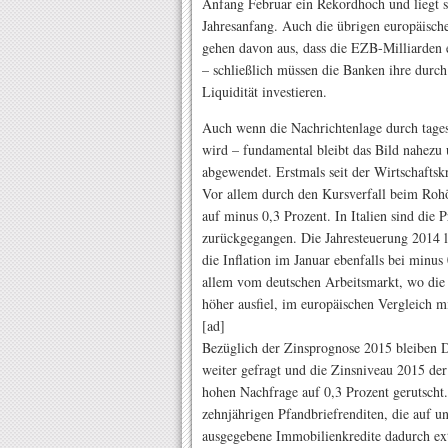
Anfang Februar ein Rekordhoch und liegt s
Jahresanfang. Auch die übrigen europäische
gehen davon aus, dass die EZB-Milliarde
– schließlich müssen die Banken ihre dur
Liquidität investieren.
Auch wenn die Nachrichtenlage durch tage
wird – fundamental bleibt das Bild nahezu u
abgewendet. Erstmals seit der Wirtschaftskr
Vor allem durch den Kursverfall beim Rohöl
auf minus 0,3 Prozent. In Italien sind die P
zurückgegangen. Die Jahresteuerung 2014 l
die Inflation im Januar ebenfalls bei minus
allem vom deutschen Arbeitsmarkt, wo die 
höher ausfiel, im europäischen Vergleich mi
[ad]
Bezüglich der Zinsprognose 2015 bleiben D
weiter gefragt und die Zinsniveau 2015 der
hohen Nachfrage auf 0,3 Prozent gerutscht.
zehnjährigen Pfandbriefrenditen, die auf u
ausgegebene Immobilienkredite dadurch ext