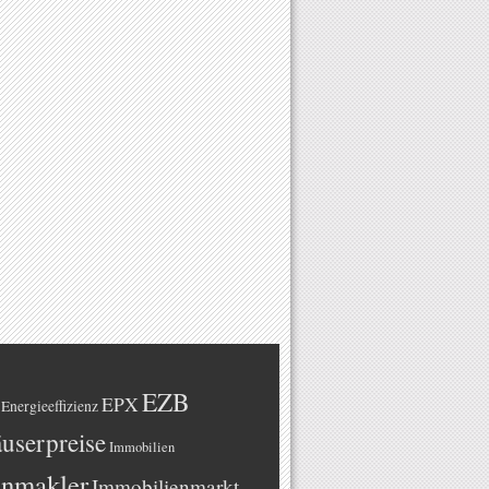
EZB
EPX
Energieeffizienz
userpreise
Immobilien
enmakler
Immobilienmarkt