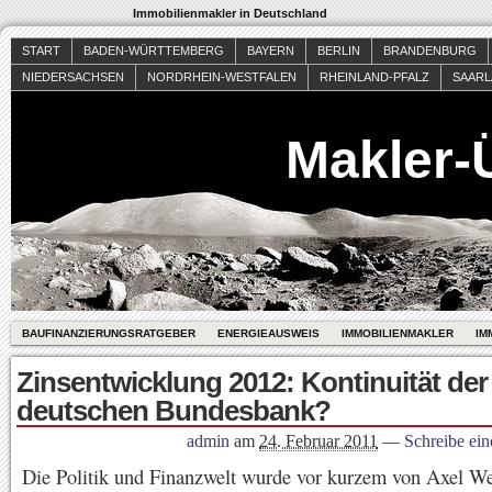
Immobilienmakler in Deutschland
START
BADEN-WÜRTTEMBERG
BAYERN
BERLIN
BRANDENBURG
NIEDERSACHSEN
NORDRHEIN-WESTFALEN
RHEINLAND-PFALZ
SAAR
Makler-
BAUFINANZIERUNGSRATGEBER
ENERGIEAUSWEIS
IMMOBILIENMAKLER
IM
Zinsentwicklung 2012: Kontinuität der
deutschen Bundesbank?
admin
am
24. Februar 2011
—
Schreibe ei
Die Politik und Finanzwelt wurde vor kurzem von Axel We