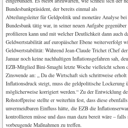
eingebunden. Es bleibt abzuwarten, wie schnell sich der n
Bundesbankpräsident, der bereits einmal als
Abteilungsleiter für Geldpolitik und monetäre Analyse bei
Bundesbank tätig war, in seiner neuen Aufgabe gegenüber 
profilieren kann und mit welcher Deutlichkeit dann auch 
Geldwertstabilität auf europäischer Ebene weiterverfolgt 
Geldwertstabilität: Während Jean-Claude Trichet (Chef d
Januar noch keine nachhaltigen Inflationsgefahren sah, deu
EZB-Mitglied Bini-Smaghi letzte Woche vielleicht schon 
Zinswende an: „ Da die Wirtschaft sich schrittweise erholt
Inflationsdruck steigt, muss die geldpolitische Lockerung 
möglicherweise korrigiert werden.“ Zu der Entwicklung de
Rohstoffpreise stellte er weiterhin fest, dass diese ebenfall
unvermeidbaren Einfluss hätte, die EZB die Inflationserwa
kontrollieren müsse und dass man dazu bereit wäre – falls 
vorbeugende Maßnahmen zu treffen.