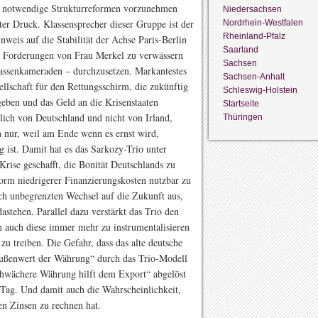
nd notwendige Strukturreformen vorzunehmen
Niedersachsen
ter Druck. Klassensprecher dieser Gruppe ist der
Nordrhein-Westfalen
Rheinland-Pfalz
weis auf die Stabilität der Achse Paris-Berlin
Saarland
en Forderungen von Frau Merkel zu verwässern
Sachsen
lassenkameraden – durchzusetzen. Markantestes
Sachsen-Anhalt
ellschaft für den Rettungsschirm, die zukünftig
Schleswig-Holstein
eben und das Geld an die Krisenstaaten
Startseite
ich von Deutschland und nicht von Irland,
Thüringen
h nur, weil am Ende wenn es ernst wird,
 ist. Damit hat es das Sarkozy-Trio unter
rise geschafft, die Bonität Deutschlands zu
orm niedrigerer Finanzierungskosten nutzbar zu
sch unbegrenzten Wechsel auf die Zukunft aus,
dastehen. Parallel dazu verstärkt das Trio den
 auch diese immer mehr zu instrumentalisieren
u treiben. Die Gefahr, dass das alte deutsche
 Außenwert der Währung“ durch das Trio-Modell
schwächere Währung hilft dem Export“ abgelöst
u Tag. Und damit auch die Wahrscheinlichkeit,
en Zinsen zu rechnen hat.