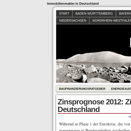
Immobilienmakler in Deutschland
START
BADEN-WÜRTTEMBERG
BAYER
NIEDERSACHSEN
NORDRHEIN-WESTFALE
BAUFINANZIERUNGSRATGEBER
ENERGIEAUS
Zinsprognose 2012: Zi
Deutschland
a
Während in Phase 1 der Eurokrise, die von
massenweise in Bundesanleihen wechselten 