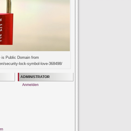
 is Public Domain from
en/security-lock-symbol-love-368498/
ADMINISTRATOR
Anmelden
rn