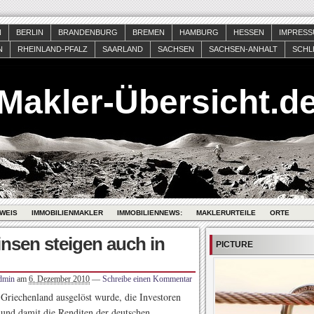
N
BERLIN
BRANDENBURG
BREMEN
HAMBURG
HESSEN
IMPRES
N
RHEINLAND-PFALZ
SAARLAND
SACHSEN
SACHSEN-ANHALT
SCHL
Makler-Übersicht.d
WEIS
IMMOBILIENMAKLER
IMMOBILIENNEWS:
MAKLERURTEILE
ORTE
nsen steigen auch in
PICTURE
dmin
am
6. Dezember 2010
—
Schreibe einen Kommentar
 Griechenland ausgelöst wurde, die Investoren
und damit die Renditen der deutschen