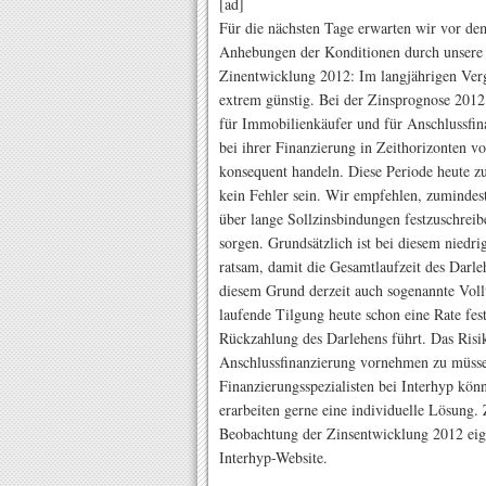
[ad]
Für die nächsten Tage erwarten wir vor de
Anhebungen der Konditionen durch unsere 
Zinentwicklung 2012: Im langjährigen Ver
extrem günstig. Bei der Zinsprognose 2012 
für Immobilienkäufer und für Anschlussfin
bei ihrer Finanzierung in Zeithorizonten v
konsequent handeln. Diese Periode heute zu
kein Fehler sein. Wir empfehlen, zumindes
über lange Sollzinsbindungen festzuschreib
sorgen. Grundsätzlich ist bei diesem nied
ratsam, damit die Gesamtlaufzeit des Darle
diesem Grund derzeit auch sogenannte Vollt
laufende Tilgung heute schon eine Rate fest
Rückzahlung des Darlehens führt. Das Risik
Anschlussfinanzierung vornehmen zu müssen
Finanzierungsspezialisten bei Interhyp kö
erarbeiten gerne eine individuelle Lösung.
Beobachtung der Zinsentwicklung 2012 eign
Interhyp-Website.