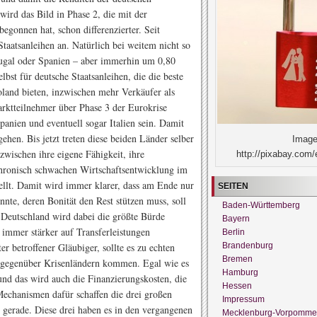
 wird das Bild in Phase 2, die mit der
egonnen hat, schon differenzierter. Seit
Staatsanleihen an. Natürlich bei weitem nicht so
rtugal oder Spanien – aber immerhin um 0,80
lbst für deutsche Staatsanleihen, die die beste
oland bieten, inzwischen mehr Verkäufer als
arktteilnehmer über Phase 3 der Eurokrise
anien und eventuell sogar Italien sein. Damit
hen. Bis jetzt treten diese beiden Länder selber
Image
zwischen ihre eigene Fähigkeit, ihre
http://pixabay.com/
hronisch schwachen Wirtschaftsentwicklung im
ellt. Damit wird immer klarer, dass am Ende nur
SEITEN
nte, deren Bonität den Rest stützen muss, soll
Baden-Württemberg
Deutschland wird dabei die größte Bürde
Bayern
r immer stärker auf Transferleistungen
Berlin
Brandenburg
r betroffener Gläubiger, sollte es zu echten
Bremen
gegenüber Krisenländern kommen. Egal wie es
Hamburg
nd das wird auch die Finanzierungskosten, die
Hessen
echanismen dafür schaffen die drei großen
Impressum
 gerade. Diese drei haben es in den vergangenen
Mecklenburg-Vorpomme