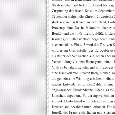
Staatsanleihen auf Rekordtiefstand trieben,
Zuspitzung der Irland-Krise im September b
September steigen die Zinsen für deutsche 
stark wie in den Krisenländern Irland, Po
Prozentpunkte. Das heißt konkret, dass es se
Bonität und auch höchste Liquidität in Eur
Käufer gibt. Offensichtlich beginnen die M
nachzudenken. Phase 3 wird der Test von Sp
wird es um Grundpfeiler des Eurogebietes ge
als Retter der Schwachen auf, sehen aber in
Verschuldung vor dem Hintergrund einer c
Griff zu behalten, zunehmend in Frage gest
eine Handvoll von Staaten übrig bleiben kön
die gemeinsame Währung erhalten bleiben. 
tragen: Entweder als großer Zahler in eine
angewiesenen Eurolandzone. Oder als größte
Umschuldungen und Forderungsverzichten 
kommt: Deutschland wird belastet werden u
Deutschland bezahlen muss, erhöhen. Die M
Euroländer Frankreich, Italien und Spanien