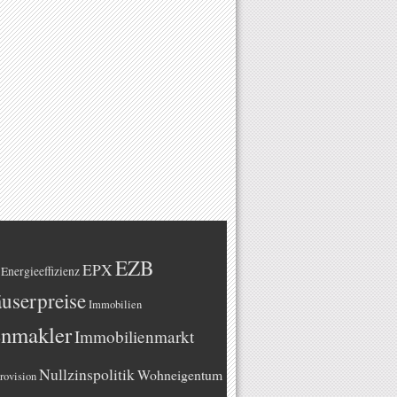
EZB
EPX
Energieeffizienz
userpreise
Immobilien
enmakler
Immobilienmarkt
Nullzinspolitik
Wohneigentum
rovision