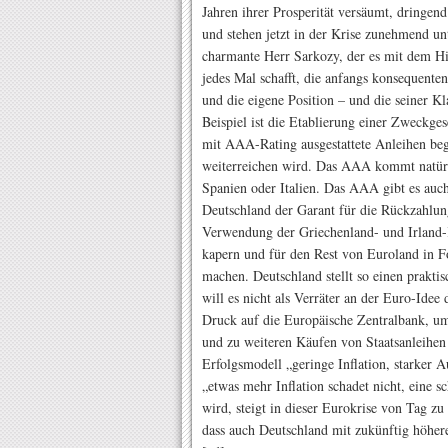
Jahren ihrer Prosperität versäumt, dringe
und stehen jetzt in der Krise zunehmend un
charmante Herr Sarkozy, der es mit dem Hin
jedes Mal schafft, die anfangs konsequent
und die eigene Position – und die seiner K
Beispiel ist die Etablierung einer Zweckges
mit AAA-Rating ausgestattete Anleihen beg
weiterreichen wird. Das AAA kommt natürl
Spanien oder Italien. Das AAA gibt es auc
Deutschland der Garant für die Rückzahlung
Verwendung der Griechenland- und Irland-K
kapern und für den Rest von Euroland in F
machen. Deutschland stellt so einen prakti
will es nicht als Verräter an der Euro-Idee 
Druck auf die Europäische Zentralbank, um
und zu weiteren Käufen von Staatsanleihen z
Erfolgsmodell „geringe Inflation, starker
„etwas mehr Inflation schadet nicht, eine 
wird, steigt in dieser Eurokrise von Tag z
dass auch Deutschland mit zukünftig höher