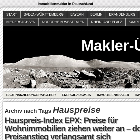
Immobilienmakler in Deutschland
START
BADEN-WÜRTTEMBERG
BAYERN
BERLIN
BRANDENBURG
NIEDERSACHSEN
NORDRHEIN-WESTFALEN
RHEINLAND-PFALZ
SAAR
Makler-
BAUFINANZIERUNGSRATGEBER
ENERGIEAUSWEIS
IMMOBILIENMAKLER
IM
Hauspreise
Archiv nach Tags
Hauspreis-Index EPX: Preise für
Wohnimmobilien ziehen weiter an – d
Preisanstieg verlangsamt sich