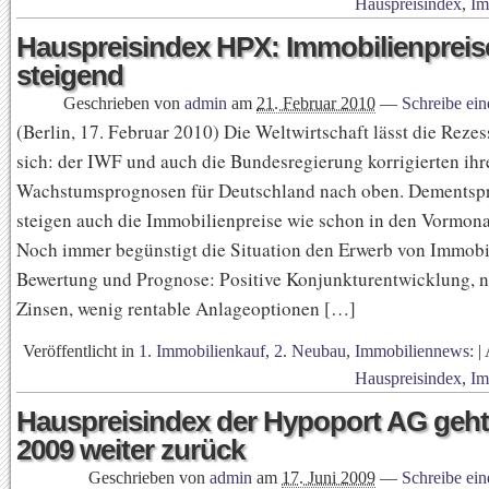
Hauspreisindex
,
Im
Hauspreisindex HPX: Immobilienpreise
steigend
Geschrieben von
admin
am
21. Februar 2010
—
Schreibe ei
(Berlin, 17. Februar 2010) Die Weltwirtschaft lässt die Rezes
sich: der IWF und auch die Bundesregierung korrigierten ihr
Wachstumsprognosen für Deutschland nach oben. Dementsp
steigen auch die Immobilienpreise wie schon in den Vormonat
Noch immer begünstigt die Situation den Erwerb von Immobi
Bewertung und Prognose: Positive Konjunkturentwicklung, n
Zinsen, wenig rentable Anlageoptionen […]
Veröffentlicht in
1. Immobilienkauf
,
2. Neubau
,
Immobiliennews:
|
Hauspreisindex
,
Im
Hauspreisindex der Hypoport AG geht 
2009 weiter zurück
Geschrieben von
admin
am
17. Juni 2009
—
Schreibe ei