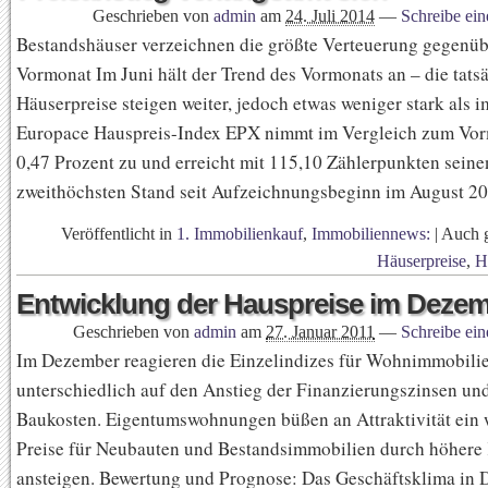
Geschrieben von
admin
am
24. Juli 2014
—
Schreibe ei
Bestandshäuser verzeichnen die größte Verteuerung gegenü
Vormonat Im Juni hält der Trend des Vormonats an – die tats
Häuserpreise steigen weiter, jedoch etwas weniger stark als 
Europace Hauspreis-Index EPX nimmt im Vergleich zum Vo
0,47 Prozent zu und erreicht mit 115,10 Zählerpunkten seine
zweithöchsten Stand seit Aufzeichnungsbeginn im August 2
Veröffentlicht in
1. Immobilienkauf
,
Immobiliennews:
|
Auch 
Häuserpreise
,
H
Entwicklung der Hauspreise im Deze
Geschrieben von
admin
am
27. Januar 2011
—
Schreibe ei
Im Dezember reagieren die Einzelindizes für Wohnimmobili
unterschiedlich auf den Anstieg der Finanzierungszinsen un
Baukosten. Eigentumswohnungen büßen an Attraktivität ein 
Preise für Neubauten und Bestandsimmobilien durch höhere
ansteigen. Bewertung und Prognose: Das Geschäftsklima in 