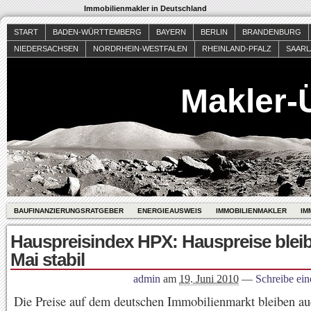
Immobilienmakler in Deutschland
START
BADEN-WÜRTTEMBERG
BAYERN
BERLIN
BRANDENBURG
NIEDERSACHSEN
NORDRHEIN-WESTFALEN
RHEINLAND-PFALZ
SAAR
Makler-
BAUFINANZIERUNGSRATGEBER
ENERGIEAUSWEIS
IMMOBILIENMAKLER
IM
Hauspreisindex HPX: Hauspreise blei
Mai stabil
admin
am
19. Juni 2010
—
Schreibe ei
Die Preise auf dem deutschen Immobilienmarkt bleiben a