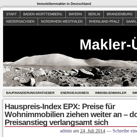
Immobilienmakler in Deutschland
START
BADEN-WÜRTTEMBERG
BAYERN
BERLIN
BRANDENBURG
NIEDERSACHSEN
NORDRHEIN-WESTFALEN
RHEINLAND-PFALZ
SAAR
Makler-
BAUFINANZIERUNGSRATGEBER
ENERGIEAUSWEIS
IMMOBILIENMAKLER
IM
Hauspreis-Index EPX: Preise für
Wohnimmobilien ziehen weiter an – d
Preisanstieg verlangsamt sich
admin
am
24. Juli 2014
—
Schreibe ei