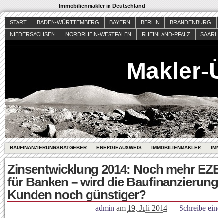
Immobilienmakler in Deutschland
START
BADEN-WÜRTTEMBERG
BAYERN
BERLIN
BRANDENBURG
NIEDERSACHSEN
NORDRHEIN-WESTFALEN
RHEINLAND-PFALZ
SAAR
Makler-
BAUFINANZIERUNGSRATGEBER
ENERGIEAUSWEIS
IMMOBILIENMAKLER
IM
Zinsentwicklung 2014: Noch mehr EZ
für Banken – wird die Baufinanzierung
Kunden noch günstiger?
admin
am
19. Juli 2014
—
Schreibe ei