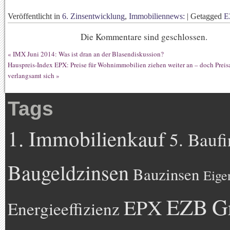
Veröffentlicht in
6. Zinsentwicklung
,
Immobiliennews:
|
Getagged
E
Die Kommentare sind geschlossen.
«
IMX Juni 2014: Was ist dran an der Blasendiskussion?
Hauspreis-Index EPX: Preise für Wohnimmobilien ziehen weiter an – doch Preis
verlangsamt sich
»
Tags
1. Immobilienkauf
5. Bauf
Baugeldzinsen
Bauzinsen
Eige
EZB
G
EPX
Energieeffizienz