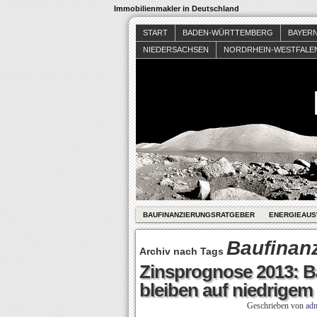
Immobilienmakler in Deutschland
START
BADEN-WÜRTTEMBERG
BAYER
NIEDERSACHSEN
NORDRHEIN-WESTFALE
BAUFINANZIERUNGSRATGEBER
ENERGIEAUS
Baufinan
Archiv nach Tags
Zinsprognose 2013: B
bleiben auf niedrigem
Geschrieben von
ad