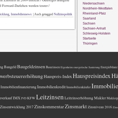
e Zinstiefs in 2009 erreicht / Günstiges Baugeld
Niedersachsen
nd Forward-Darlehen werden teurer /
Nordrhein-Westfalen
Rheinland-Pfalz
icklung
,
Immobiliennews:
|
Auch getagged
Nullzinspolitik
Saarland
Sachsen
Sachsen-Anhalt
Schleswig-Holstein
Startseite
Thüringen
Baugeldzinsen
ng
Baugeld
Bauzinsen
Energiebilanz
Eigenheim
energetische Sanierung
Hauspreisindex
Hä
werbsteuererhöhung
Hauspreis-Index
Immobili
Immobilienkredit
Immobilienfinanzierung
Immobilienkäufer
Leitzinsen
Leitzinserhöhung
Makler
nverkauf
IMX
KFW
Maklerp
IVD
Zinsmarkt
Zinskommentar
Zinsentwicklung 2017
Zinsniveau 2016
Zins