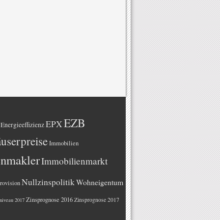
EZB
EPX
Energieeffizienz
userpreise
Immobilien
enmakler
Immobilienmarkt
Nullzinspolitik
Wohneigentum
rovision
Zinsprognose 2016
Zinsprognose 2017
niveau 2017