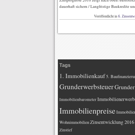
Zinsprognose 2010 zeigt nach oben /Historisch
dauerhaft sichern / Langfristige Baukredite u
Veröffentlicht in
6. Zinsentw
Tags
1. Immobilienkauf
5. Baufinanzieru
Grunderwerbsteuer
Grunder
Immobilienerwerb
Immobilienbarometer
Immobilienpreise
Immobilie
Zinsentwicklung 2016
Wohnimmobilien
Zinstief