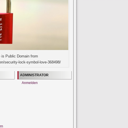
 is Public Domain from
en/security-lock-symbol-love-368498/
ADMINISTRATOR
Anmelden
rn