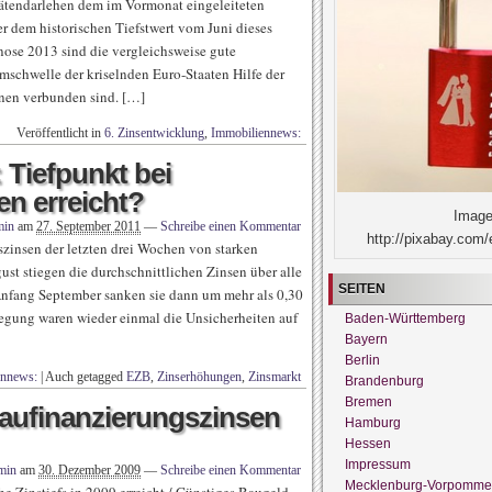
ätendarlehen dem im Vormonat eingeleiteten
r dem historischen Tiefstwert vom Juni dieses
gnose 2013 sind die vergleichsweise gute
schwelle der kriselnden Euro-Staaten Hilfe der
nen verbunden sind. […]
Veröffentlicht in
6. Zinsentwicklung
,
Immobiliennews:
 Tiefpunkt bei
n erreicht?
Image
min
am
27. September 2011
—
Schreibe einen Kommentar
http://pixabay.com/
szinsen der letzten drei Wochen von starken
t stiegen die durchschnittlichen Zinsen über alle
SEITEN
Anfang September sanken sie dann um mehr als 0,30
wegung waren wieder einmal die Unsicherheiten auf
Baden-Württemberg
Bayern
Berlin
ennews:
|
Auch getagged
EZB
,
Zinserhöhungen
,
Zinsmarkt
Brandenburg
Bremen
aufinanzierungszinsen
Hamburg
Hessen
Impressum
min
am
30. Dezember 2009
—
Schreibe einen Kommentar
Mecklenburg-Vorpomme