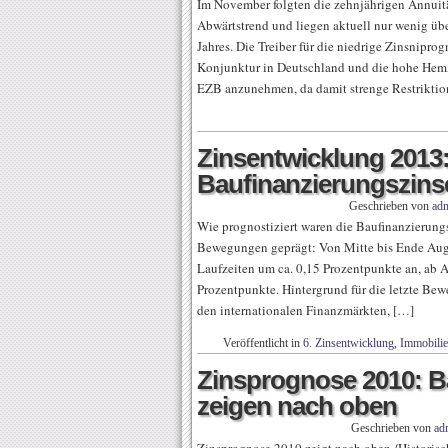
Im November folgten die zehnjährigen Annuit
Abwärtstrend und liegen aktuell nur wenig übe
Jahres. Die Treiber für die niedrige Zinsnipro
Konjunktur in Deutschland und die hohe Hemm
EZB anzunehmen, da damit strenge Restriktio
Zinsentwicklung 2013:
Baufinanzierungszinse
Geschrieben von
ad
Wie prognostiziert waren die Baufinanzierung
Bewegungen geprägt: Von Mitte bis Ende Augus
Laufzeiten um ca. 0,15 Prozentpunkte an, ab 
Prozentpunkte. Hintergrund für die letzte Be
den internationalen Finanzmärkten, […]
Veröffentlicht in
6. Zinsentwicklung
,
Immobili
Zinsprognose 2010: B
zeigen nach oben
Geschrieben von
ad