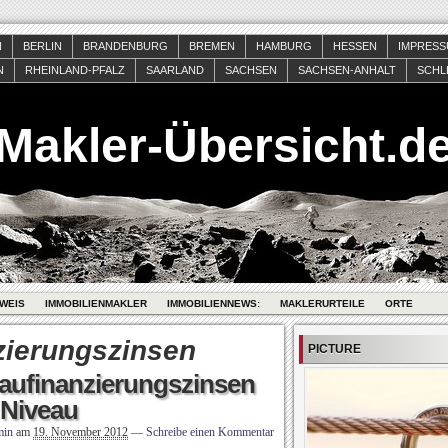
N
BERLIN
BRANDENBURG
BREMEN
HAMBURG
HESSEN
IMPRES
N
RHEINLAND-PFALZ
SAARLAND
SACHSEN
SACHSEN-ANHALT
SCHL
Makler-Übersicht.d
WEIS
IMMOBILIENMAKLER
IMMOBILIENNEWS:
MAKLERURTEILE
ORTE
zierungszinsen
PICTURE
aufinanzierungszinsen
 Niveau
min
am
19. November 2012
—
Schreibe einen Kommentar