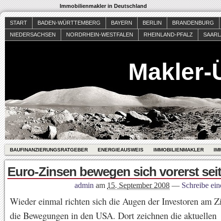
Immobilienmakler in Deutschland
START
BADEN-WÜRTTEMBERG
BAYERN
BERLIN
BRANDENBURG
NIEDERSACHSEN
NORDRHEIN-WESTFALEN
RHEINLAND-PFALZ
SAAR
Makler-
BAUFINANZIERUNGSRATGEBER
ENERGIEAUSWEIS
IMMOBILIENMAKLER
IM
Euro-Zinsen bewegen sich vorerst sei
admin
am
15. September 2008
—
Schreibe ei
Wieder einmal richten sich die Augen der Investoren am Z
die Bewegungen in den USA. Dort zeichnen die aktuellen