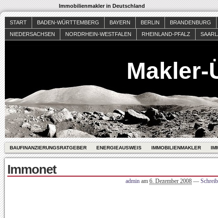
Immobilienmakler in Deutschland
START
BADEN-WÜRTTEMBERG
BAYERN
BERLIN
BRANDENBURG
NIEDERSACHSEN
NORDRHEIN-WESTFALEN
RHEINLAND-PFALZ
SAAR
Makler-
BAUFINANZIERUNGSRATGEBER
ENERGIEAUSWEIS
IMMOBILIENMAKLER
IM
Immonet
admin
am
6. Dezember 2008
—
Schrei