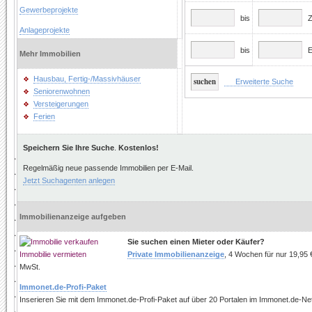
Gewerbeprojekte
bis
Z
Anlageprojekte
bis
E
Mehr Immobilien
Hausbau, Fertig-/Massivhäuser
Erweiterte Suche
Seniorenwohnen
Versteigerungen
Ferien
Speichern Sie Ihre Suche
.
Kostenlos!
.
Regelmäßig neue passende Immobilien per E-Mail.
.
Jetzt Suchagenten anlegen
.
.
.
Immobilienanzeige aufgeben
.
Sie suchen einen Mieter oder Käufer?
.
Private Immobilienanzeige
, 4 Wochen für nur 19,95 €
.
MwSt.
.
Immonet.de-Profi-Paket
.
Inserieren Sie mit dem Immonet.de-Profi-Paket auf über 20 Portalen im Immonet.de-Ne
.