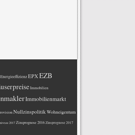
EZB
EPX
Energieeffizienz
userpreise
Immobilien
enmakler
Immobilienmarkt
Nullzinspolitik
Wohneigentum
rovision
Zinsprognose 2016
Zinsprognose 2017
niveau 2017