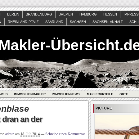
N
BERLIN
BRANDENBURG
BREMEN
HAMBURG
HESSEN
IMPRES
N
RHEINLAND-PFALZ
SAARLAND
SACHSEN
SACHSEN-ANHALT
SCHL
Makler-Übersicht.d
WEIS
IMMOBILIENMAKLER
IMMOBILIENNEWS:
MAKLERURTEILE
ORTE
enblase
PICTURE
 dran an der
 von
admin
am
18. Juli 2014
—
Schreibe einen Kommentar