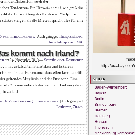
r in der Diskussion, auch der
lichen Tendenzen. Ein Hinweis darauf, wie groß die
, gibt die Entwicklung der Kauf- und Mietpreise.
stärker steigen als die Mieten, spricht dies für eine
örsen:
,
Immobiliennews:
|
Auch getagged
Hauspreisindex
,
Immobilienpreise
,
IMX
as kommt nach Irland?
Image
min
am
24. November 2010
—
Schreibe einen Kommentar
http://pixabay.com/
ch mit gefälschten Statistiken und fiskalem
 innerhalb des Euroraumes darstellen konnte, trifft
hüler geltendes Mitgliedsland der Eurozone. Eine
SEITEN
gelöste Zusammenbruch des irischen Bankensystems
Baden-Württemberg
plin zu […]
Bayern
Berlin
bau
,
6. Zinsentwicklung
,
Immobiliennews:
|
Auch getagged
Brandenburg
Bauherren
,
Zinsen
Bremen
Hamburg
Hessen
Impressum
Mecklenburg-Vorpomme