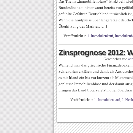
Das Thema „Immobilienblase“ ist aktuell wiede
Bundesfinanzminister warnt bereits vor gefähr
gefühlte Gefahr in Deutschland tatsächlich ist
Wenn die Kaufpreise über längere Zeit deutlich 
Überhitzung des Marktes, […]
Veröffentlicht in
1. Immobilienkauf
,
Immobilienb
Zinsprognose 2012: W
Geschrieben von
ad
Während man das griechische Finanzdebakel no
Schlendrian erklären und damit als Ausrutscher
es mit Irland ein bis vor kurzem als Mustersc
geplatzte Immobilienblase und der damit aus
bringen das Land trotz zuletzt hoher Spardiszi
Veröffentlicht in
1. Immobilienkauf
,
2. Neu