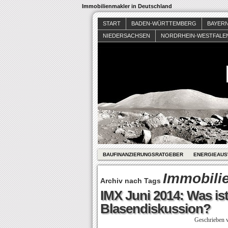
Immobilienmakler in Deutschland
START
BADEN-WÜRTTEMBERG
BAYER
NIEDERSACHSEN
NORDRHEIN-WESTFALE
BAUFINANZIERUNGSRATGEBER
ENERGIEAUS
Immobili
Archiv nach Tags
IMX Juni 2014: Was ist
Blasendiskussion?
Geschrieben