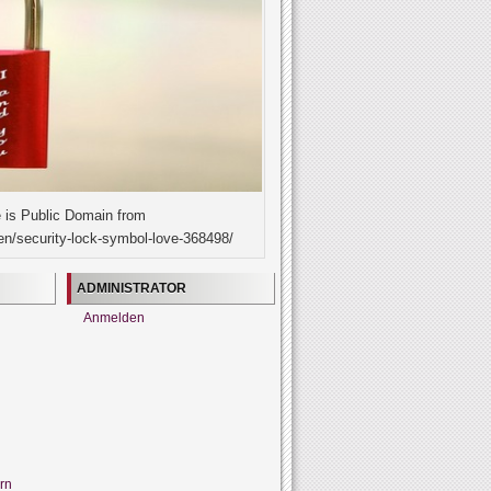
 is Public Domain from
en/security-lock-symbol-love-368498/
ADMINISTRATOR
Anmelden
rn