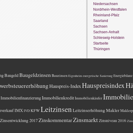
Niedersachsen
Nordrhein-Westfalen
Rheinland-Pfalz
Saarland
Sachsen
Sachsen-Anhalt
Schleswig-Holstein
Startseite
Thüringen
Baugeldzinsen
ng
Baugeld
Bauzinsen
Energiebilanz
Eigenheim
energetische Sanierung
Hauspreisindex
Hä
werbsteuererhöhung
Hauspreis-Index
Immobili
Immobilienkredit
Immobilienfinanzierung
Immobilienkäufer
Leitzinsen
Leitzinserhöhung
Makler
nverkauf
IMX
KFW
Maklerp
IVD
Zinsmarkt
Zinskommentar
Zinsentwicklung 2017
Zinsniveau 2016
Zins