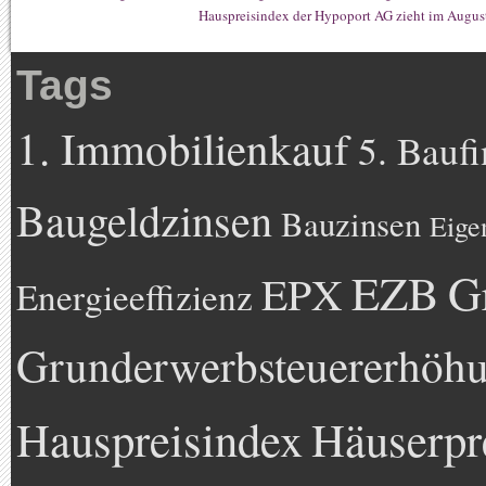
Hauspreisindex der Hypoport AG zieht im Augus
Tags
1. Immobilienkauf
5. Bauf
Baugeldzinsen
Bauzinsen
Eige
EZB
G
EPX
Energieeffizienz
Grunderwerbsteuererhöh
Hauspreisindex
Häuserpr