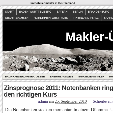
Immobilienmakler in Deutschland
START
BADEN-WÜRTTEMBERG
BAYERN
BERLIN
BRANDENBURG
NIEDERSACHSEN
NORDRHEIN-WESTFALEN
RHEINLAND-PFALZ
SAAR
Makler-
BAUFINANZIERUNGSRATGEBER
ENERGIEAUSWEIS
IMMOBILIENMAKLER
IM
Zinsprognose 2011: Notenbanken rin
den richtigen Kurs
admin
am
25. September 2010
—
Schreibe ei
Die Notenbanken stecken momentan in einem Dilemma. 