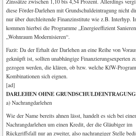
Zinssätze zwischen 1,10 bis 4,54 Prozent. Allerdings verg
diese Förder-Darlehen mit Grundschuldeintragung nicht di
nur über durchleitende Finanzinstitute wie z.B. Interhyp. I
kommen hierbei die Programme „Energieeffizient Saniere
„Wohnraum Modernisieren“.
Fazit: Da der Erhalt der Darlehen an eine Reihe von Vora
geknüpft ist, sollten unabhängige Finanzierungsexperten z
gezogen werden, die klären, ob bzw. welche KfW-Progra
Kombinationen sich eignen.
[ad]
DARLEHEN OHNE GRUNDSCHULDEINTRAGUNG
a) Nachrangdarlehen
Wie der Name bereits ahnen lässt, handelt es sich bei ein
Nachrangdarlehen um einen Kredit, der die Gläubiger im
Rückgriffsfall nur an zweiter, also nachrangiger Stelle bed