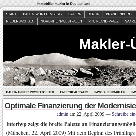
Immobilienmakler in Deutschland
START
BADEN-WÜRTTEMBERG
BAYERN
BERLIN
BRANDENBURG
NIEDERSACHSEN
NORDRHEIN-WESTFALEN
RHEINLAND-PFALZ
SAAR
Makler-
BAUFINANZIERUNGSRATGEBER
ENERGIEAUSWEIS
IMMOBILIENMAKLER
IM
Optimale Finanzierung der Modernisi
admin
am
22. April 2009
—
Schreibe ei
Interhyp zeigt die breite Palette an Finanzierungsmögli
(München, 22. April 2009) Mit dem Beginn des Frühlings