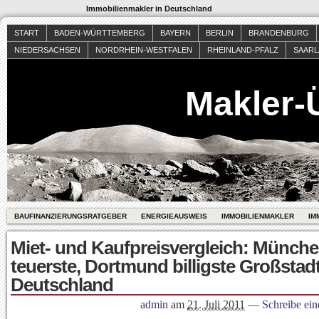
Immobilienmakler in Deutschland
START
BADEN-WÜRTTEMBERG
BAYERN
BERLIN
BRANDENBURG
NIEDERSACHSEN
NORDRHEIN-WESTFALEN
RHEINLAND-PFALZ
SAAR
Makler-
BAUFINANZIERUNGSRATGEBER
ENERGIEAUSWEIS
IMMOBILIENMAKLER
IM
Miet- und Kaufpreisvergleich: Münch
teuerste, Dortmund billigste Großstadt
Deutschland
admin
am
21. Juli 2011
—
Schreibe ei