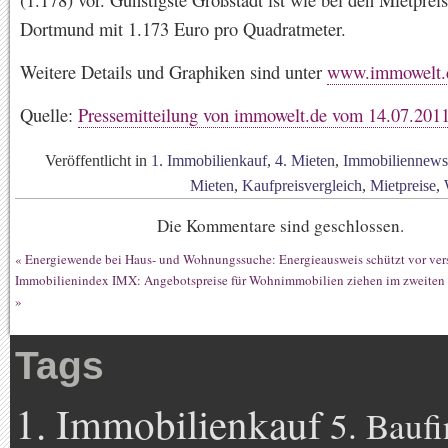
Dortmund mit 1.173 Euro pro Quadratmeter.
Weitere Details und Graphiken sind unter
www.immowelt.
Quelle:
Pressemitteilung von immowelt.de vom 14.07.201
Veröffentlicht in
1. Immobilienkauf
,
4. Mieten
,
Immobiliennews
Mieten
,
Kaufpreisvergleich
,
Mietpreise
,
Die Kommentare sind geschlossen.
«
Energiewende bei Haus- und Wohnungssuche: Energieausweis schützt vor ver
Immobilienindex IMX: Angebotspreise für Wohnimmobilien ziehen im zweiten Q
»
Tags
1. Immobilienkauf
5. Bauf