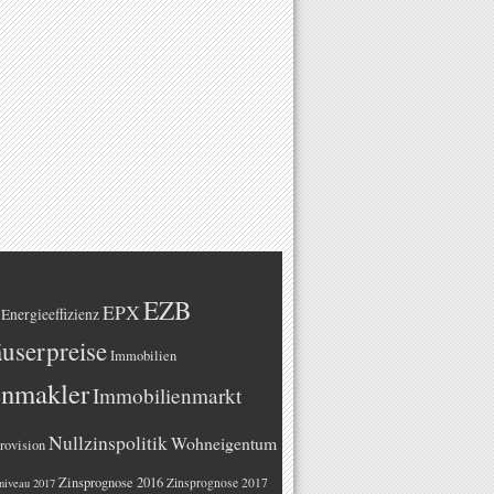
EZB
EPX
Energieeffizienz
userpreise
Immobilien
enmakler
Immobilienmarkt
Nullzinspolitik
Wohneigentum
rovision
Zinsprognose 2016
Zinsprognose 2017
niveau 2017