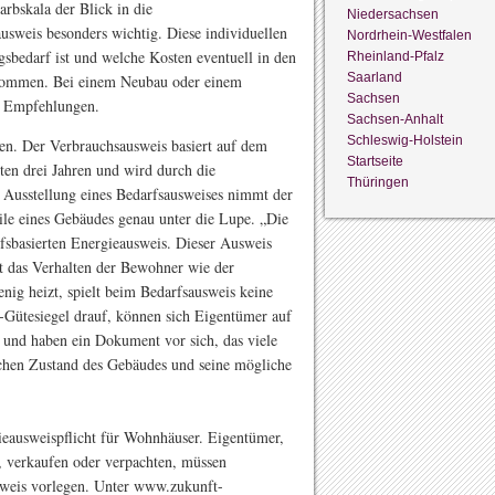
rbskala der Blick in die
Niedersachsen
sweis besonders wichtig. Diese individuellen
Nordrhein-Westfalen
bedarf ist und welche Kosten eventuell in den
Rheinland-Pfalz
Saarland
ukommen. Bei einem Neubau oder einem
Sachsen
ne Empfehlungen.
Sachsen-Anhalt
Schleswig-Holstein
ten. Der Verbrauchsausweis basiert auf dem
Startseite
ten drei Jahren und wird durch die
Thüringen
 Ausstellung eines Bedarfsausweises nimmt der
le eines Gebäudes genau unter die Lupe. „Die
sbasierten Energieausweis. Dieser Ausweis
ht das Verhalten der Bewohner wie der
nig heizt, spielt beim Bedarfsausweis keine
na-Gütesiegel drauf, können sich Eigentümer auf
n und haben ein Dokument vor sich, das viele
schen Zustand des Gebäudes und seine mögliche
ieausweispflicht für Wohnhäuser. Eigentümer,
, verkaufen oder verpachten, müssen
usweis vorlegen. Unter www.zukunft-