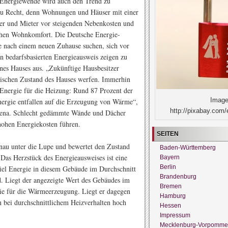
 Energiewende wird auch den Trend zu
Zu Recht, denn Wohnungen und Häuser mit einer
er und Mieter vor steigenden Nebenkosten und
ichen Wohnkomfort. Die Deutsche Energie-
e nach einem neuen Zuhause suchen, sich vor
n bedarfsbasierten Energieausweis zeigen zu
eines Hauses aus. „Zukünftige Hausbesitzer
etischen Zustand des Hauses werfen. Immerhin
 Energie für die Heizung: Rund 87 Prozent der
Image
nergie entfallen auf die Erzeugung von Wärme“,
http://pixabay.com/
er dena. Schlecht gedämmte Wände und Dächer
hohen Energiekosten führen.
SEITEN
au unter die Lupe und bewertet den Zustand
Baden-Württemberg
as Herzstück des Energieausweises ist eine
Bayern
Berlin
 viel Energie in diesem Gebäude im Durchschnitt
Brandenburg
. Liegt der angezeigte Wert des Gebäudes im
Bremen
ie für die Wärmeerzeugung. Liegt er dagegen
Hamburg
n bei durchschnittlichem Heizverhalten hoch
Hessen
Impressum
Mecklenburg-Vorpomme