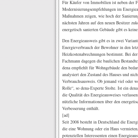
Für Käufer von Immobilien ist neben der Fa
Modernisierungsempfehlungen im Energieau
Maßnahmen zeigen, wie hoch der Sanierungs
nächsten Jahren auf den neuen Besitzer z
energetisch sanierten Gebäude gibt es kei
Den Energieausweis gibt es in zwei Varian
Energieverbrauch der Bewohner in den letz
Heizkostenabrechnungen bestimmt. Bei der
Fachmann dagegen die baulichen Bestandtei
dena empfiehlt für Wohngebäude den bedarf
analysiert den Zustand des Hauses und nic
Verbrauchsausweis. Ob jemand viel oder we
Rolle“, so dena-Experte Stolte. Ist ein de
die Qualität des Energieausweises verlasse
nützliche Informationen über den energeti
Verbesserung enthält.
[ad]
Seit 2008 besteht in Deutschland die Energ
die eine Wohnung oder ein Haus vermieten
potenziellen Interessenten einen Energiea