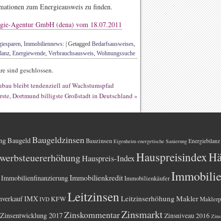
rmationen zum Energieausweis zu finden.
ergie-Agentur GmbH (dena) vom 18.07.2011
giesparen
,
Immobiliennews:
|
Getagged
Bedarfsausweises
,
lanz
,
Energiewende
,
Verbrauchsausweis
,
Wohnungssuche
e sind geschlossen.
au bleibt tendenziell auf Wachstumspfad
ste, Dortmund billigste Großstadt in Deutschland
»
Baugeldzinsen
ng
Baugeld
Bauzinsen
Energiebilanz
Eigenheim
energetische Sanierung
Hauspreisindex
Hä
werbsteuererhöhung
Hauspreis-Index
Immobili
Immobilienkredit
Immobilienfinanzierung
Immobilienkäufer
Leitzinsen
Leitzinserhöhung
Makler
nverkauf
IMX
KFW
Maklerp
IVD
Zinsmarkt
Zinskommentar
Zinsentwicklung 2017
Zinsniveau 2016
Zins