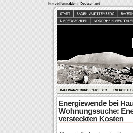
Immobilienmakler in Deutschland
START
BADEN-WÜRTTEMBERG
BAYER
NIEDERSACHSEN
NORDRHEIN-WESTFALE
BAUFINANZIERUNGSRATGEBER
ENERGIEAUS
Energiewende bei Hau
Wohnungssuche: Ener
versteckten Kosten