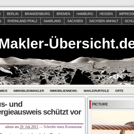
N
BERLIN
BRANDENBURG
BREMEN
HAMBURG
HESSEN
IMPRES
N
RHEINLAND-PFALZ
SAARLAND
SACHSEN
SACHSEN-ANHALT
SCHL
Makler-Übersicht.d
WEIS
IMMOBILIENMAKLER
IMMOBILIENNEWS:
MAKLERURTEILE
ORTE
s- und
PICTURE
gieausweis schützt vor
admin
am
20. Juli 2011
—
Schreibe einen Kommentar