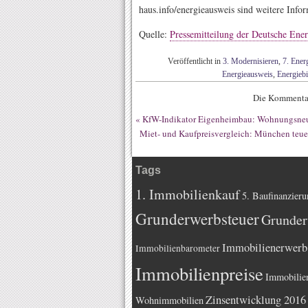
haus.info/energieausweis sind weitere Info
Quelle:
Pressemitteilung der Deutsche En
Veröffentlicht in
3. Modernisieren
,
7. Ener
Energieausweis
,
Energiebi
Die Kommentar
«
KfW-Indikator Eigenheimbau: Wohnungsneub
Miet- und Kaufpreisvergleich: München teuer
Tags
1. Immobilienkauf
5. Baufinanzieru
Grunderwerbsteuer
Grunder
Immobilienerwerb
Immobilienbarometer
Immobilienpreise
Immobilie
Zinsentwicklung 2016
Wohnimmobilien