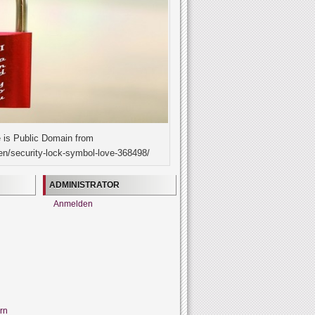
 is Public Domain from
en/security-lock-symbol-love-368498/
ADMINISTRATOR
Anmelden
rn