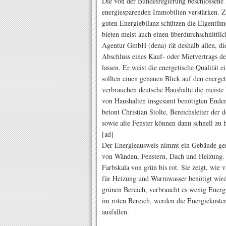
Die von der Bundesregierung beschlossene
energiesparenden Immobilien verstärken. 
guten Energiebilanz schützen die Eigentüm
bieten meist auch einen überdurchschnittl
Agentur GmbH (dena) rät deshalb allen, di
Abschluss eines Kauf- oder Mietvertrags de
lassen. Er weist die energetische Qualität 
sollten einen genauen Blick auf den energ
verbrauchen deutsche Haushalte die meiste
von Haushalten insgesamt benötigten Ende
betont Christian Stolte, Bereichsleiter d
sowie alte Fenster können dann schnell zu 
[ad]
Der Energieausweis nimmt ein Gebäude gen
von Wänden, Fenstern, Dach und Heizung. D
Farbskala von grün bis rot. Sie zeigt, wie
für Heizung und Warmwasser benötigt wird
grünen Bereich, verbraucht es wenig Energ
im roten Bereich, werden die Energiekoste
ausfallen.