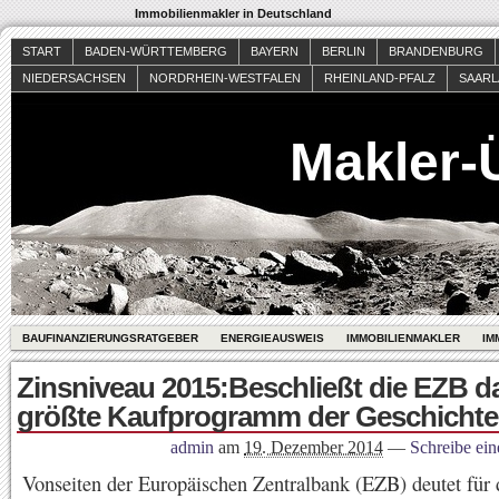
Immobilienmakler in Deutschland
START
BADEN-WÜRTTEMBERG
BAYERN
BERLIN
BRANDENBURG
NIEDERSACHSEN
NORDRHEIN-WESTFALEN
RHEINLAND-PFALZ
SAAR
Makler-
BAUFINANZIERUNGSRATGEBER
ENERGIEAUSWEIS
IMMOBILIENMAKLER
IM
Zinsniveau 2015:Beschließt die EZB d
größte Kaufprogramm der Geschicht
admin
am
19. Dezember 2014
—
Schreibe ei
Vonseiten der Europäischen Zentralbank (EZB) deutet für 