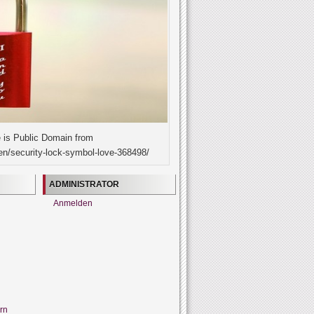
 is Public Domain from
en/security-lock-symbol-love-368498/
ADMINISTRATOR
Anmelden
rn