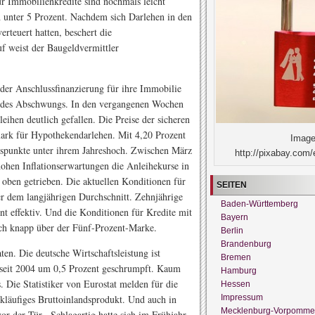
r Immobilienkredite sind nochmals leicht
h unter 5 Prozent. Nachdem sich Darlehen in den
rteuert hatten, beschert die
f weist der Baugeldvermittler
oder Anschlussfinanzierung für ihre Immobilie
re des Abschwungs. In den vergangenen Wochen
eihen deutlich gefallen. Die Preise der sicheren
hmark für Hypothekendarlehen. Mit 4,20 Prozent
Image
ispunkte unter ihrem Jahreshoch. Zwischen März
http://pixabay.com/
 hohen Inflationserwartungen die Anleihekurse in
 oben getrieben. Die aktuellen Konditionen für
SEITEN
er dem langjährigen Durchschnitt. Zehnjährige
Baden-Württemberg
ent effektiv. Und die Konditionen für Kredite mit
Bayern
och knapp über der Fünf-Prozent-Marke.
Berlin
Brandenburg
en. Die deutsche Wirtschaftsleistung ist
Bremen
seit 2004 um 0,5 Prozent geschrumpft. Kaum
Hamburg
. Die Statistiker von Eurostat melden für die
Hessen
Impressum
ckläufiges Bruttoinlandsprodukt. Und auch in
Mecklenburg-Vorpomme
or der Tür. Schlagartig hatte sich im Frühjahr