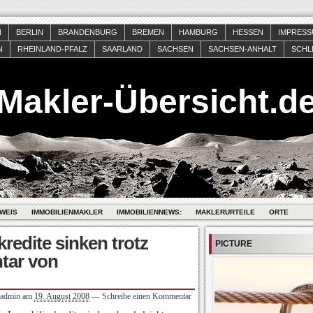
N
BERLIN
BRANDENBURG
BREMEN
HAMBURG
HESSEN
IMPRES
N
RHEINLAND-PFALZ
SAARLAND
SACHSEN
SACHSEN-ANHALT
SCHL
Makler-Übersicht.d
WEIS
IMMOBILIENMAKLER
IMMOBILIENNEWS:
MAKLERURTEILE
ORTE
redite sinken trotz
PICTURE
tar von
admin
am
19. August 2008
—
Schreibe einen Kommentar