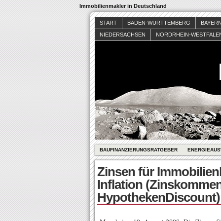
Immobilienmakler in Deutschland
START
BADEN-WÜRTTEMBERG
BAYER
NIEDERSACHSEN
NORDRHEIN-WESTFALE
BAUFINANZIERUNGSRATGEBER
ENERGIEAUS
Zinsen für Immobilienk
Inflation (Zinskommen
HypothekenDiscount)