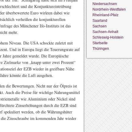
Niedersachsen
rschlechtert und die Konjunktureintrübung
Nordrhein-Westfalen
 der überbewertete Euro wirkten dabei wie
Rheinland-Pfalz
tsächlich verheißen die konjunkturellen
Saarland
frage des Münchener Ifo-Instituts ist das
Sachsen
nicht mehr.
Sachsen-Anhalt
Schleswig-Holstein
hohem Niveau. Die USA schockte zuletzt mit
Startseite
Thüringen
ozent. Und in Europa liegt die Teuerungsrate auf
er Jahre gemeldet wurde. Die Europäische
hre Zielmarke von „knapp unter zwei Prozent“
lationsziel der EZB wieder in greifbare Nähe
Jahre könnte die Luft ausgehen.
len die Bewertungen. Nicht nur der Ölpreis ist
ckt. Auch die Preise für wichtige Nahrungsmittel
striemetalle wie Aluminium oder Nickel sind
fürchtete Zinserhöhungen durch die EZB sind
f spekuliert werden, ob die Währungshüter
en die Zinsschraube im kommenden Jahr wieder