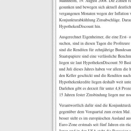
Mannheim, 19. August 2008. Die Zinsen fü
gesunken und bewegen sich aktuell deutlic
vergangenen Monaten wegen der Inflation ve
Konjunkturabkühlung Zinsabschläge. Darau
HypothekenDiscount hin.
Ausgerechnet Eigenheimer, die eine Erst- 
suchen, sind in diesen Tagen die Profiteu
sind die Renditen für zehnjährige Bundesanl
Staatspapiere sind eine verlässliche Benc
liegen sie laut HypothekenDiscount 50 Bas
und Juli dieses Jahres haben vor allem die
den Keller geschickt und die Renditen nach
Hypothekenkredite liegen deshalb weit unt
Darlehen gibt es derzeit für unter 4,8 Proz
15 Jahren fester Zinsbindung liegen nur n
Verantwortlich dafür sind die Konjunkturdat
gegenüber dem Vorquartal zum ersten Mal 
besser sieht es im europäischen Ausland aus
Euro-Zone erstmals seit fünf Jahren ein rü
Japan und in den USA steht die Rezession v