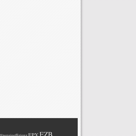
EZB
EPX
Energieeffizienz