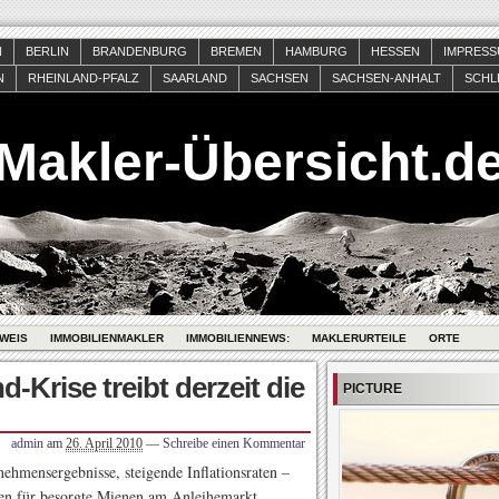
N
BERLIN
BRANDENBURG
BREMEN
HAMBURG
HESSEN
IMPRES
N
RHEINLAND-PFALZ
SAARLAND
SACHSEN
SACHSEN-ANHALT
SCHL
Makler-Übersicht.d
WEIS
IMMOBILIENMAKLER
IMMOBILIENNEWS:
MAKLERURTEILE
ORTE
d-Krise treibt derzeit die
PICTURE
admin
am
26. April 2010
—
Schreibe einen Kommentar
ehmensergebnisse, steigende Inflationsraten –
hen für besorgte Mienen am Anleihemarkt