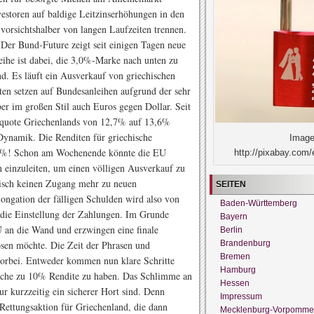
vestoren auf baldige Leitzinserhöhungen in den
vorsichtshalber von langen Laufzeiten trennen.
: Der Bund-Future zeigt seit einigen Tagen neue
eihe ist dabei, die 3,0%-Marke nach unten zu
d. Es läuft ein Ausverkauf von griechischen
ten setzen auf Bundesanleihen aufgrund der sehr
ber im großen Stil auch Euros gegen Dollar. Seit
zitquote Griechenlands von 12,7% auf 13,6%
 Dynamik. Die Renditen für griechische
Image
r 8%! Schon am Wochenende könnte die EU
http://pixabay.com/
einzuleiten, um einen völligen Ausverkauf zu
tisch keinen Zugang mehr zu neuen
SEITEN
ongation der fälligen Schulden wird also von
Baden-Württemberg
die Einstellung der Zahlungen. Im Grunde
Bayern
an die Wand und erzwingen eine finale
Berlin
Brandenburg
lösen möchte. Die Zeit der Phrasen und
Bremen
t vorbei. Entweder kommen nun klare Schritte
Hamburg
Woche zu 10% Rendite zu haben. Das Schlimme an
Hessen
nur kurzzeitig ein sicherer Hort sind. Denn
Impressum
Rettungsaktion für Griechenland, die dann
Mecklenburg-Vorpomme