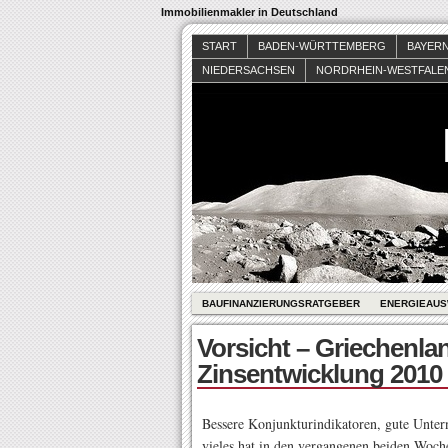
Immobilienmakler in Deutschland
START
BADEN-WÜRTTEMBERG
BAYER
NIEDERSACHSEN
NORDRHEIN-WESTFALE
BAUFINANZIERUNGSRATGEBER
ENERGIEAUS
Vorsicht – Griechenlan
Zinsentwicklung 2010
Bessere Konjunkturindikatoren, gute Untern
vieles hat in den vergangenen beiden Woc