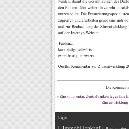
wählen, damit die Gesamtlaufzeit des Darl
den Banken führt weiterhin zu sehr attrakt
nutzen sollte. Die Finanzierungsspezialist
zugreifen und erarbeiten gerne eine indivi
und zur Beobachtung der Zinsentwicklung 2
auf der Interhyp-Website.
Tendenz:
kurzfristig: seitwärts
mittelfristig: aufwärts
Quelle: Kommentar zur Zinsentwicklung 2
Die Kommentar
«
Zinskommentar: Zentralbanken legen ihre E
Zinsentwicklung 
Tags
1. Immobilienkauf
5. Baufinanzieru