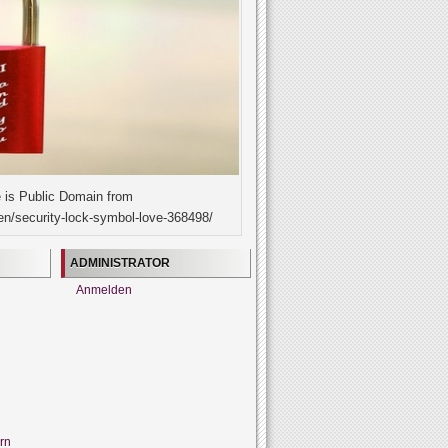
 is Public Domain from
en/security-lock-symbol-love-368498/
ADMINISTRATOR
Anmelden
rn