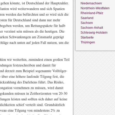
gehen könnte, ist Deutschland der Hauptzahler.
Niedersachsen
lanten wird weiterwandern und sich Spanien
Nordrhein-Westfalen
Rheinland-Pfalz
ren werden das befürchten und so wird sich die
Saarland
Kosten für Deutschland sind dann nur mehr
Sachsen
 begeben werden, um Rettungspakete für halb
Sachsen-Anhalt
r verzinst sein müssen als die heutigen. Die
Schleswig-Holstein
starken Schwankungen am Zinsmarkt geprägt
Startseite
chläge nach unten auf jeden Fall nutzen, um die
Thüringen
hlen wir weiterhin, zumindest einen großen Teil
ndungen festzuschreiben und damit für
ind derzeit zum Beispiel sogenannte Volltilger-
 über eine höhere laufende Tilgung fest, die
ückzahlung des Darlehens führt. Das Risiko,
olongation vornehmen zu müssen, wird damit
ngskunden müssen in Zeithorizonten von 20-30
ungen leisten und sollten sich daher auf keine
ichkeiten schief verteilt sind. Grundsätzlich
iveau eine Tilgung von mindestens 2% zu