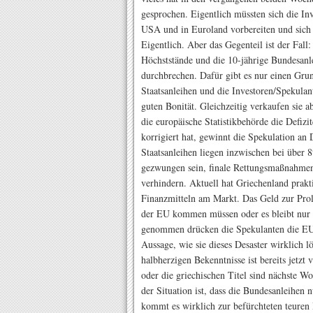
gesprochen. Eigentlich müssten sich die In
USA und in Euroland vorbereiten und sich 
Eigentlich. Aber das Gegenteil ist der Fall
Höchststände und die 10-jährige Bundesanl
durchbrechen. Dafür gibt es nur einen Grun
Staatsanleihen und die Investoren/Spekulan
guten Bonität. Gleichzeitig verkaufen sie a
die europäische Statistikbehörde die Defi
korrigiert hat, gewinnt die Spekulation an
Staatsanleihen liegen inzwischen bei übe
gezwungen sein, finale Rettungsmaßnahmen 
verhindern. Aktuell hat Griechenland prak
Finanzmitteln am Markt. Das Geld zur Prol
der EU kommen müssen oder es bleibt nur 
genommen drücken die Spekulanten die EU 
Aussage, wie sie dieses Desaster wirklich 
halbherzigen Bekenntnisse ist bereits jetz
oder die griechischen Titel sind nächste 
der Situation ist, dass die Bundesanleihen 
kommt es wirklich zur befürchteten teuren 