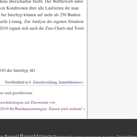
ehens überschaubar bleibt. Der Wettbewerb unter
iven Konditionen über alle Laufzeiten die man
en bei Interhyp können auf mehr als 250 Banken
duelle Lösung. Zur Analyse der eigenen Situation
010 eignen sich auch die Zins-Charts und Tools
010 der Interhyp AG
Veröffentlicht in
6. Zinsentwicklung
,
Immobiliennews:
e sind geschlossen.
inschätzungen zur Zinswende vor
2010 für Baufinanzierungen: Zinsen jetzt sichern!
»
Baugeldzinsen
ng
Baugeld
Bauzinsen
Energiebilanz
Eigenheim
energetische Sanierung