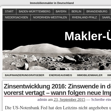
Immobilienmakler in Deutschland
START
BADEN-WÜRTTEMBERG
BAYERN
BERLIN
BRANDENBURG
NIEDERSACHSEN
NORDRHEIN-WESTFALEN
RHEINLAND-PFALZ
SAAR
Makler-
BAUFINANZIERUNGSRATGEBER
ENERGIEAUSWEIS
IMMOBILIENMAKLER
IM
Zinsentwicklung 2016: Zinswende in 
vorerst vertagt – wann folgen neue Im
admin
am
23. September 2015
—
Schreibe ei
Die US-Notenbank Fed hat den Leitzins nicht angehoben u