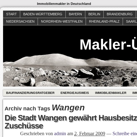
Immobilienmakler in Deutschland
START
BADEN-WÜRTTEMBERG
BAYERN
BERLIN
BRANDENBURG
NIEDERSACHSEN
NORDRHEIN-WESTFALEN
RHEINLAND-PFALZ
SAAR
Makler-
BAUFINANZIERUNGSRATGEBER
ENERGIEAUSWEIS
IMMOBILIENMAKLER
IM
Wangen
Archiv nach Tags
Die Stadt Wangen gewährt Hausbesitze
Zuschüsse
Geschrieben von
admin
am
2. Februar 2009
—
Schreibe ei