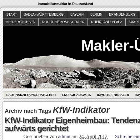
Immobilienmakler in Deutschland
START
BADEN-WÜRTTEMBERG
BAYERN
BERLIN
BRANDENBURG
NIEDERSACHSEN
NORDRHEIN-WESTFALEN
RHEINLAND-PFALZ
SAAR
Makler-
BAUFINANZIERUNGSRATGEBER
ENERGIEAUSWEIS
IMMOBILIENMAKLER
IM
KfW-Indikator
Archiv nach Tags
KfW-Indikator Eigenheimbau: Tendenz
aufwärts gerichtet
Geschrieben von
admin
am
24. April 2012
—
Schreibe ei