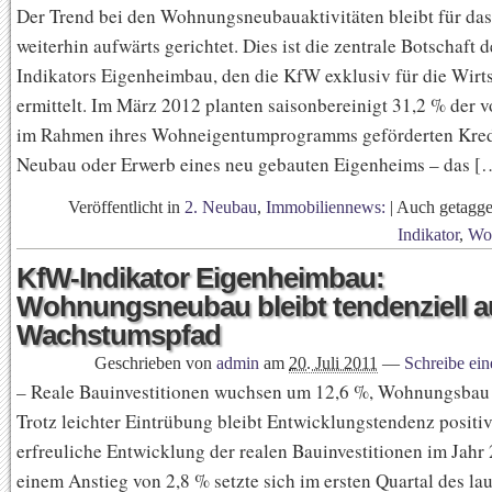
Der Trend bei den Wohnungsneubauaktivitäten bleibt für da
weiterhin aufwärts gerichtet. Dies ist die zentrale Botschaft
Indikators Eigenheimbau, den die KfW exklusiv für die Wir
ermittelt. Im März 2012 planten saisonbereinigt 31,2 % der 
im Rahmen ihres Wohneigentumprogramms geförderten Kre
Neubau oder Erwerb eines neu gebauten Eigenheims – das [
Veröffentlicht in
2. Neubau
,
Immobiliennews:
|
Auch getagg
Indikator
,
Wo
KfW-Indikator Eigenheimbau:
Wohnungsneubau bleibt tendenziell a
Wachstumspfad
Geschrieben von
admin
am
20. Juli 2011
—
Schreibe ei
– Reale Bauinvestitionen wuchsen um 12,6 %, Wohnungsbau
Trotz leichter Eintrübung bleibt Entwicklungstendenz positi
erfreuliche Entwicklung der realen Bauinvestitionen im Jahr
einem Anstieg von 2,8 % setzte sich im ersten Quartal des la