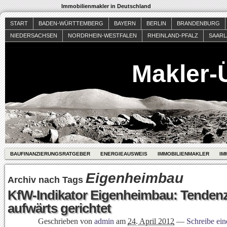
Immobilienmakler in Deutschland
START
BADEN-WÜRTTEMBERG
BAYERN
BERLIN
BRANDENBURG
NIEDERSACHSEN
NORDRHEIN-WESTFALEN
RHEINLAND-PFALZ
SAAR
Makler-
BAUFINANZIERUNGSRATGEBER
ENERGIEAUSWEIS
IMMOBILIENMAKLER
IM
Eigenheimbau
Archiv nach Tags
KfW-Indikator Eigenheimbau: Tendenz
aufwärts gerichtet
Geschrieben von
admin
am
24. April 2012
—
Schreibe ei