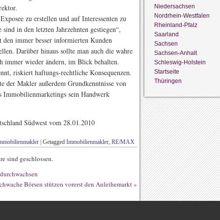
Niedersachsen
rektor.
Nordrhein-Westfalen
Exposee zu erstellen und auf Interessenten zu
Rheinland-Pfalz
sind in den letzten Jahrzehnten gestiegen“,
Saarland
it den immer besser informierten Kunden
Sachsen
ellen. Darüber hinaus sollte man auch die wahre
Sachsen-Anhalt
ch immer wieder ändern, im Blick behalten.
Schleswig-Holstein
nnt, riskiert haftungs-rechtliche Konsequenzen.
Startseite
Thüringen
lte der Makler außerdem Grundkenntnisse von
es Immobilienmarketings sein Handwerk
tschland Südwest vom 28.01.2010
mmobilienmakler
|
Getagged
Immobilienmakler
,
RE/MAX
e sind geschlossen.
n durchwachsen
chwache Börsen stützen vorerst den Anleihemarkt
»