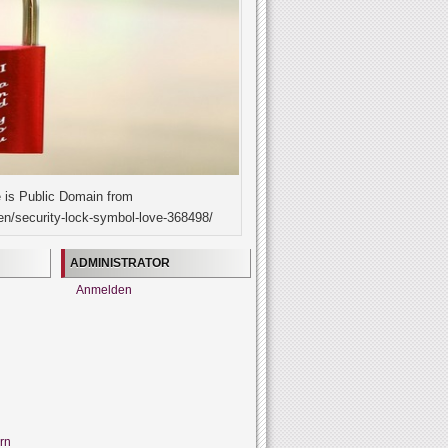
 is Public Domain from
en/security-lock-symbol-love-368498/
ADMINISTRATOR
Anmelden
rn