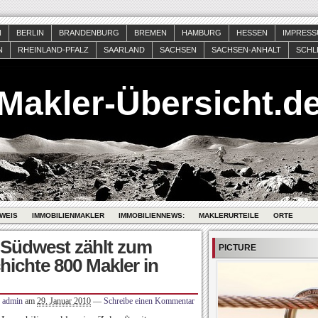
N
BERLIN
BRANDENBURG
BREMEN
HAMBURG
HESSEN
IMPRES
N
RHEINLAND-PFALZ
SAARLAND
SACHSEN
SACHSEN-ANHALT
SCHL
Makler-Übersicht.d
WEIS
IMMOBILIENMAKLER
IMMOBILIENNEWS:
MAKLERURTEILE
ORTE
Südwest zählt zum
PICTURE
hichte 800 Makler in
admin
am
29. Januar 2010
—
Schreibe einen Kommentar