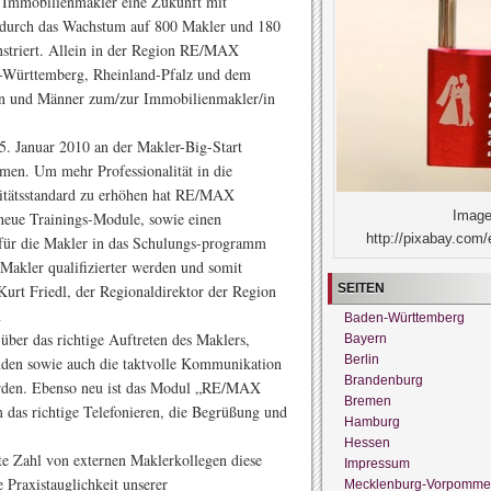
s Immobilienmakler eine Zukunft mit
l durch das Wachstum auf 800 Makler und 180
triert. Allein in der Region RE/MAX
n-Württemberg, Rheinland-Pfalz und dem
en und Männer zum/zur Immobilienmakler/in
. Januar 2010 an der Makler-Big-Start
men. Um mehr Professionalität in die
itätsstandard zu erhöhen hat RE/MAX
Image
neue Trainings-Module, sowie einen
http://pixabay.com/
für die Makler in das Schulungs-programm
Makler qualifizierter werden und somit
SEITEN
urt Friedl, der Regionaldirektor der Region
n
Baden-Württemberg
er das richtige Auftreten des Maklers,
Bayern
Berlin
nden sowie auch die taktvolle Kommunikation
Brandenburg
erden. Ebenso neu ist das Modul „RE/MAX
Bremen
 das richtige Telefonieren, die Begrüßung und
Hamburg
Hessen
te Zahl von externen Maklerkollegen diese
Impressum
 Praxistauglichkeit unserer
Mecklenburg-Vorpomme