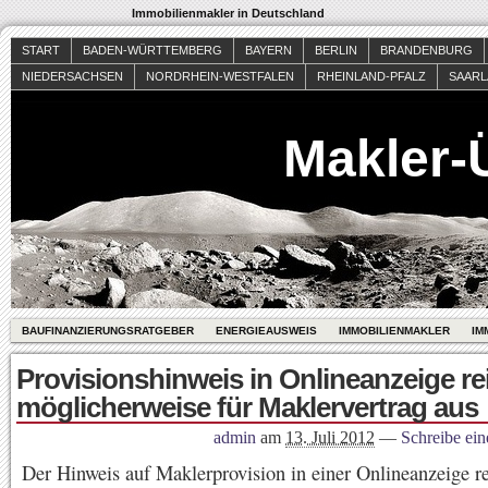
Immobilienmakler in Deutschland
START
BADEN-WÜRTTEMBERG
BAYERN
BERLIN
BRANDENBURG
NIEDERSACHSEN
NORDRHEIN-WESTFALEN
RHEINLAND-PFALZ
SAAR
Makler-
BAUFINANZIERUNGSRATGEBER
ENERGIEAUSWEIS
IMMOBILIENMAKLER
IM
Provisionshinweis in Onlineanzeige re
möglicherweise für Maklervertrag aus
admin
am
13. Juli 2012
—
Schreibe ei
Der Hinweis auf Maklerprovision in einer Onlineanzeige re