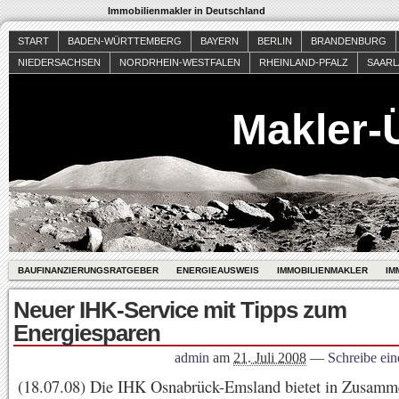
Immobilienmakler in Deutschland
START
BADEN-WÜRTTEMBERG
BAYERN
BERLIN
BRANDENBURG
NIEDERSACHSEN
NORDRHEIN-WESTFALEN
RHEINLAND-PFALZ
SAAR
Makler-
BAUFINANZIERUNGSRATGEBER
ENERGIEAUSWEIS
IMMOBILIENMAKLER
IM
Neuer IHK-Service mit Tipps zum
Energiesparen
admin
am
21. Juli 2008
—
Schreibe ei
(18.07.08) Die IHK Osnabrück-Emsland bietet in Zusamme