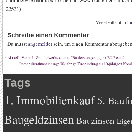
dallmoel@osnabrueck.ihk.de und www.osnabrueck.ihk24.
22531)
Veröffentlicht in
Im
Schreibe einen Kommentar
Du musst
angemeldet
sein, um einen Kommentar abzugeben
«
Aktuell: Verstößt Grunderwerbsteuer auf Bauleistungen gegen EU-Recht?
Immobilienfinanzierung: 30-jährige Zinsbindung zu 10-jährigen Kon
Tags
1. Immobilienkauf
5. Bauf
Baugeldzinsen
Bauzinsen
Eige