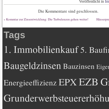
Veröffentlicht in
Im
Die Kommentare sind geschlossen.
«
Kommtar zur Zinsentwicklung: Die Turbulenzen gehen weiter!
Häuserpre
Tags
1. Immobilienkauf
5. Bauf
Baugeldzinsen
Bauzinsen
Eige
EZB
G
EPX
Energieeffizienz
Grunderwerbsteuererhöh