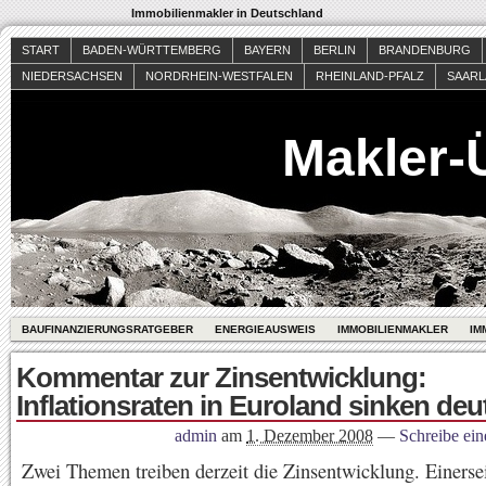
Immobilienmakler in Deutschland
START
BADEN-WÜRTTEMBERG
BAYERN
BERLIN
BRANDENBURG
NIEDERSACHSEN
NORDRHEIN-WESTFALEN
RHEINLAND-PFALZ
SAAR
Makler-
BAUFINANZIERUNGSRATGEBER
ENERGIEAUSWEIS
IMMOBILIENMAKLER
IM
Kommentar zur Zinsentwicklung:
Inflationsraten in Euroland sinken deu
admin
am
1. Dezember 2008
—
Schreibe ei
Zwei Themen treiben derzeit die Zinsentwicklung. Einersei