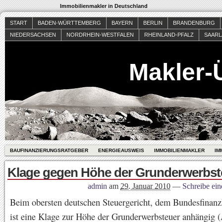
Immobilienmakler in Deutschland
START
BADEN-WÜRTTEMBERG
BAYERN
BERLIN
BRANDENBURG
NIEDERSACHSEN
NORDRHEIN-WESTFALEN
RHEINLAND-PFALZ
SAAR
Makler-
BAUFINANZIERUNGSRATGEBER
ENERGIEAUSWEIS
IMMOBILIENMAKLER
IM
Klage gegen Höhe der Grunderwerbst
admin
am
29. Januar 2010
—
Schreibe ei
Beim obersten deutschen Steuergericht, dem Bundesfinan
ist eine Klage zur Höhe der Grunderwerbsteuer anhängig (