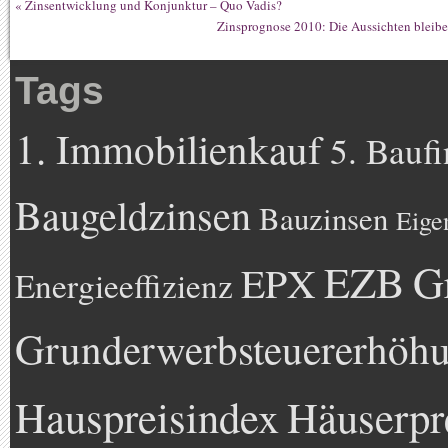
«
Zinsentwicklung und Konjunktur – Quo Vadis?
Zinsprognose 2010: Die Aussichten bleib
Tags
1. Immobilienkauf
5. Bauf
Baugeldzinsen
Bauzinsen
Eige
EZB
G
EPX
Energieeffizienz
Grunderwerbsteuererhöh
Hauspreisindex
Häuserpr