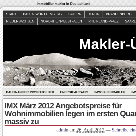
Immobilienmakler in Deutschland
START
BADEN-WÜRTTEMBERG
BAYERN
BERLIN
BRANDENBURG
NIEDERSACHSEN
NORDRHEIN-WESTFALEN
RHEINLAND-PFALZ
SAAR
Makler-
BAUFINANZIERUNGSRATGEBER
ENERGIEAUSWEIS
IMMOBILIENMAKLER
IM
IMX März 2012 Angebotspreise für
Wohnimmobilien legen im ersten Quar
massiv zu
admin
am
26. April 2012
—
Schreibe ei