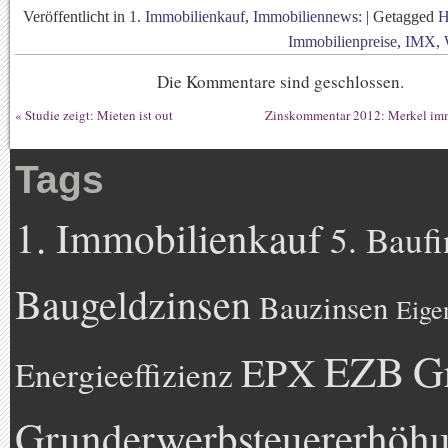
Veröffentlicht in
1. Immobilienkauf
,
Immobiliennews:
|
Getagged
H
Immobilienpreise
,
IMX
,
Die Kommentare sind geschlossen.
«
Studie zeigt: Mieten ist out
Zinskommentar 2012: Merkel imme
Tags
1. Immobilienkauf
5. Bauf
Baugeldzinsen
Bauzinsen
Eige
EZB
G
EPX
Energieeffizienz
Grunderwerbsteuererhöh