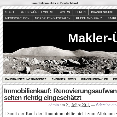
Immobilienmakler in Deutschland
START
BADEN-WÜRTTEMBERG
BAYERN
BERLIN
BRANDENBURG
NIEDERSACHSEN
NORDRHEIN-WESTFALEN
RHEINLAND-PFALZ
SAAR
Makler-
BAUFINANZIERUNGSRATGEBER
ENERGIEAUSWEIS
IMMOBILIENMAKLER
IM
Immobilienkauf: Renovierungsaufwan
selten richtig eingeschätzt
admin
am
21. März 2011
—
Schreibe ei
Damit der Kauf der Traumimmobilie nicht zum Albtraum w