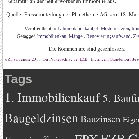
Reparatur an der neu erworbenen Immobilie aus.
Quelle: Pressemitteilung der Planethome AG vom 18. Mär
Veröffentlicht in
1. Immobilienkauf
,
3. Modernisieren
,
Imm
Getagged
Immobilienkau
,
Mängel
,
Renovierungsaufwand
,
Zi
Die Kommentare sind geschlossen.
«
Zinsprognose 2011: Der Paukenschlag der EZB
Thüringen: Grunderwerbsteue
Tags
1. Immobilienkauf
5. Bauf
Baugeldzinsen
Bauzinsen
Eige
EZB
G
EPX