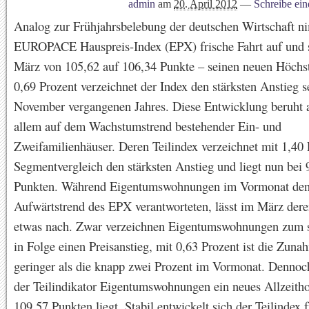
admin
am
20. April 2012
—
Schreibe ei
Analog zur Frühjahrsbelebung der deutschen Wirtschaft n
EUROPACE Hauspreis-Index (EPX) frische Fahrt auf und s
März von 105,62 auf 106,34 Punkte – seinen neuen Höchst
0,69 Prozent verzeichnet der Index den stärksten Anstieg s
November vergangenen Jahres. Diese Entwicklung beruht a
allem auf dem Wachstumstrend bestehender Ein- und
Zweifamilienhäuser. Deren Teilindex verzeichnet mit 1,40
Segmentvergleich den stärksten Anstieg und liegt nun bei 
Punkten. Während Eigentumswohnungen im Vormonat de
Aufwärtstrend des EPX verantworteten, lässt im März de
etwas nach. Zwar verzeichnen Eigentumswohnungen zum 
in Folge einen Preisanstieg, mit 0,63 Prozent ist die Zun
geringer als die knapp zwei Prozent im Vormonat. Dennoch
der Teilindikator Eigentumswohnungen ein neues Allzeitho
109,57 Punkten liegt. Stabil entwickelt sich der Teilindex 