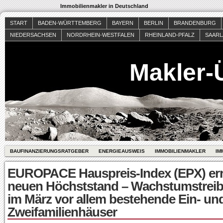
Immobilienmakler in Deutschland
START
BADEN-WÜRTTEMBERG
BAYERN
BERLIN
BRANDENBURG
NIEDERSACHSEN
NORDRHEIN-WESTFALEN
RHEINLAND-PFALZ
SAAR
Makler-
BAUFINANZIERUNGSRATGEBER
ENERGIEAUSWEIS
IMMOBILIENMAKLER
IM
EUROPACE Hauspreis-Index (EPX) err
neuen Höchststand – Wachstumstreib
im März vor allem bestehende Ein- un
Zweifamilienhäuser