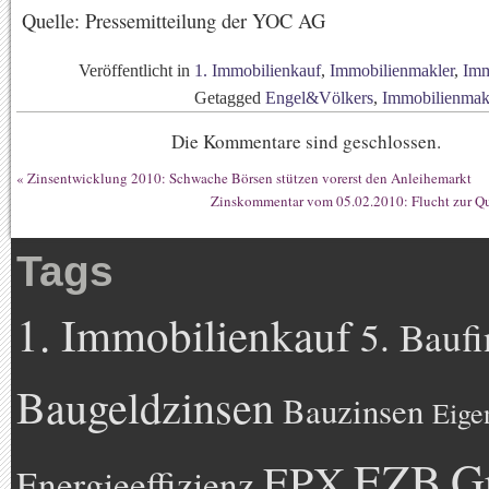
Quelle: Pressemitteilung der YOC AG
Veröffentlicht in
1. Immobilienkauf
,
Immobilienmakler
,
Imm
Getagged
Engel&Völkers
,
Immobilienmak
Die Kommentare sind geschlossen.
«
Zinsentwicklung 2010: Schwache Börsen stützen vorerst den Anleihemarkt
Zinskommentar vom 05.02.2010: Flucht zur Qu
Tags
1. Immobilienkauf
5. Bauf
Baugeldzinsen
Bauzinsen
Eige
EZB
G
EPX
Energieeffizienz