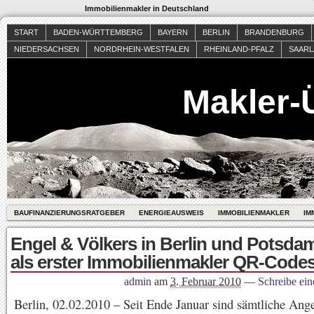
Immobilienmakler in Deutschland
START
BADEN-WÜRTTEMBERG
BAYERN
BERLIN
BRANDENBURG
NIEDERSACHSEN
NORDRHEIN-WESTFALEN
RHEINLAND-PFALZ
SAAR
Makler-
BAUFINANZIERUNGSRATGEBER
ENERGIEAUSWEIS
IMMOBILIENMAKLER
IM
Engel & Völkers in Berlin und Potsdam
als erster Immobilienmakler QR-Codes
admin
am
3. Februar 2010
—
Schreibe ei
Berlin, 02.02.2010 – Seit Ende Januar sind sämtliche Ang