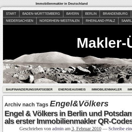
Immobilienmakler in Deutschland
START
BADEN-WÜRTTEMBERG
BAYERN
BERLIN
BRANDENBURG
NIEDERSACHSEN
NORDRHEIN-WESTFALEN
RHEINLAND-PFALZ
SAAR
Makler-
BAUFINANZIERUNGSRATGEBER
ENERGIEAUSWEIS
IMMOBILIENMAKLER
IM
Engel&Völkers
Archiv nach Tags
Engel & Völkers in Berlin und Potsdam
als erster Immobilienmakler QR-Codes
Geschrieben von
admin
am
3. Februar 2010
—
Schreibe ei