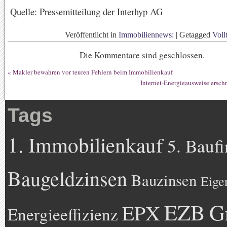
Quelle: Pressemitteilung der Interhyp AG
Veröffentlicht in
Immobiliennews:
|
Getagged
Voll
Die Kommentare sind geschlossen.
«
Makler bewahren vor teuren Fehlern beim Immobilienkauf
Internet-Energieausweise ersch
Tags
1. Immobilienkauf
5. Bauf
Baugeldzinsen
Bauzinsen
Eige
EZB
G
EPX
Energieeffizienz