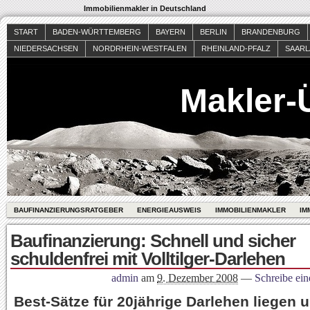
Immobilienmakler in Deutschland
START
BADEN-WÜRTTEMBERG
BAYERN
BERLIN
BRANDENBURG
NIEDERSACHSEN
NORDRHEIN-WESTFALEN
RHEINLAND-PFALZ
SAAR
Makler-
BAUFINANZIERUNGSRATGEBER
ENERGIEAUSWEIS
IMMOBILIENMAKLER
IM
Baufinanzierung: Schnell und sicher
schuldenfrei mit Volltilger-Darlehen
admin
am
9. Dezember 2008
—
Schreibe ei
Best-Sätze für 20jährige Darlehen liegen u