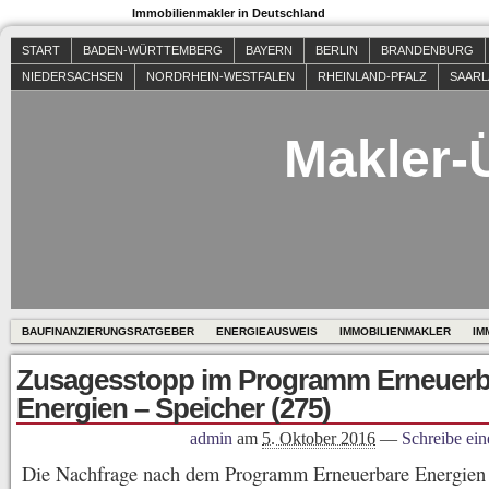
Immobilienmakler in Deutschland
START
BADEN-WÜRTTEMBERG
BAYERN
BERLIN
BRANDENBURG
NIEDERSACHSEN
NORDRHEIN-WESTFALEN
RHEINLAND-PFALZ
SAAR
Makler-
BAUFINANZIERUNGSRATGEBER
ENERGIEAUSWEIS
IMMOBILIENMAKLER
IM
Zusagesstopp im Programm Erneuerb
Energien – Speicher (275)
admin
am
5. Oktober 2016
—
Schreibe ei
Die Nachfrage nach dem Programm Erneuerbare Energien 