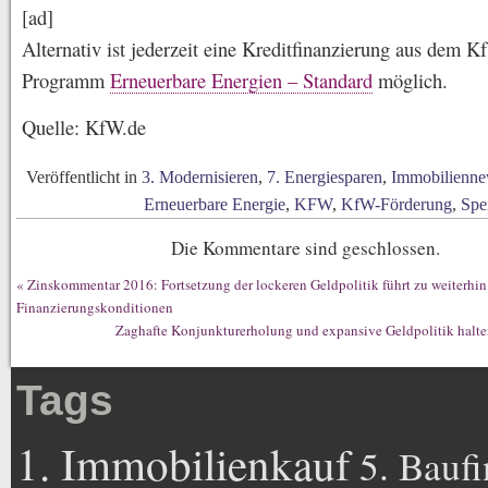
[ad]
Alternativ ist jederzeit eine Kreditfinanzierung aus dem K
Programm
Erneuerbare Energien – Standard
möglich.
Quelle: KfW.de
Veröffentlicht in
3. Modernisieren
,
7. Energiesparen
,
Immobilienne
Erneuerbare Energie
,
KFW
,
KfW-Förderung
,
Spe
Die Kommentare sind geschlossen.
«
Zinskommentar 2016: Fortsetzung der lockeren Geldpolitik führt zu weiterhin
Finanzierungskonditionen
Zaghafte Konjunkturerholung und expansive Geldpolitik halte
Tags
1. Immobilienkauf
5. Bauf