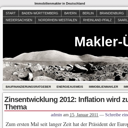
Immobilienmakler in Deutschland
START
BADEN-WÜRTTEMBERG
BAYERN
BERLIN
BRANDENBURG
NIEDERSACHSEN
NORDRHEIN-WESTFALEN
RHEINLAND-PFALZ
SAAR
Makler-
BAUFINANZIERUNGSRATGEBER
ENERGIEAUSWEIS
IMMOBILIENMAKLER
IM
Zinsentwicklung 2012: Inflation wird 
Thema
admin
am
15. Januar 2011
—
Schreibe ei
Zum ersten Mal seit langer Zeit hat der Präsident der Eur