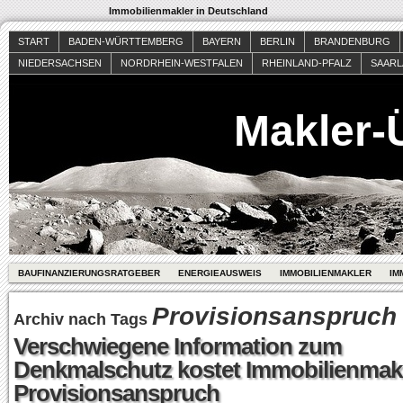
Immobilienmakler in Deutschland
START
BADEN-WÜRTTEMBERG
BAYERN
BERLIN
BRANDENBURG
NIEDERSACHSEN
NORDRHEIN-WESTFALEN
RHEINLAND-PFALZ
SAAR
Makler-
BAUFINANZIERUNGSRATGEBER
ENERGIEAUSWEIS
IMMOBILIENMAKLER
IM
Provisionsanspruch
Archiv nach Tags
Verschwiegene Information zum
Denkmalschutz kostet Immobilienmak
Provisionsanspruch