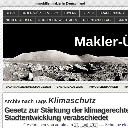
Immobilienmakler in Deutschland
START
BADEN-WÜRTTEMBERG
BAYERN
BERLIN
BRANDENBURG
NIEDERSACHSEN
NORDRHEIN-WESTFALEN
RHEINLAND-PFALZ
SAAR
Makler-
BAUFINANZIERUNGSRATGEBER
ENERGIEAUSWEIS
IMMOBILIENMAKLER
IM
Klimaschutz
Archiv nach Tags
Gesetz zur Stärkung der klimagerecht
Stadtentwicklung verabschiedet
Geschrieben von
admin
am
17. Juni 2011
—
Schreibe ei