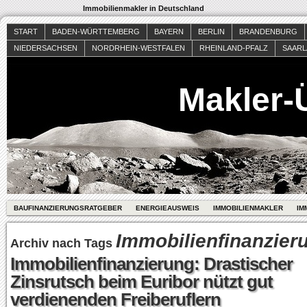
Immobilienmakler in Deutschland
START
BADEN-WÜRTTEMBERG
BAYERN
BERLIN
BRANDENBURG
NIEDERSACHSEN
NORDRHEIN-WESTFALEN
RHEINLAND-PFALZ
SAAR
Makler-
BAUFINANZIERUNGSRATGEBER
ENERGIEAUSWEIS
IMMOBILIENMAKLER
IM
Immobilienfinanzier
Archiv nach Tags
Immobilienfinanzierung: Drastischer
Zinsrutsch beim Euribor nützt gut
verdienenden Freiberuflern