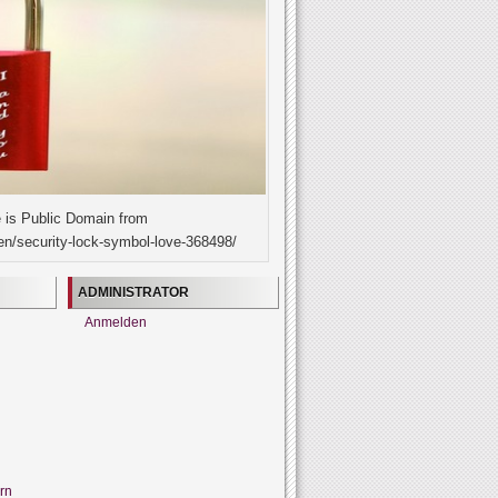
 is Public Domain from
en/security-lock-symbol-love-368498/
ADMINISTRATOR
Anmelden
rn