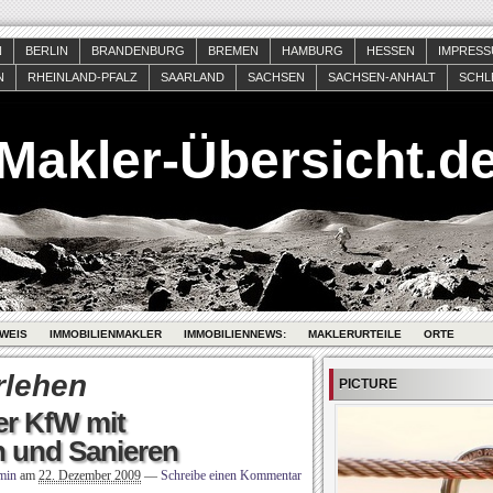
N
BERLIN
BRANDENBURG
BREMEN
HAMBURG
HESSEN
IMPRES
N
RHEINLAND-PFALZ
SAARLAND
SACHSEN
SACHSEN-ANHALT
SCHL
Makler-Übersicht.d
WEIS
IMMOBILIENMAKLER
IMMOBILIENNEWS:
MAKLERURTEILE
ORTE
rlehen
PICTURE
er KfW mit
n und Sanieren
min
am
22. Dezember 2009
—
Schreibe einen Kommentar