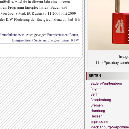
itteilte, wird sie in diesem Jahr einen neuen
ihrem Programm Energieeffizient Bauen und
n von über 8 Mrd. EUR zum 30.11.2009 löst 2009
n der KfW-Förderung der Energieeffizienz ab. [ad] Bis
,
Immobiliennews:
|
Auch getagged
Energieeffizient Bauen
,
Energieeffizient Sanieren
,
Energieeffizienz
,
KFW
Image
http://pixabay.com/
SEITEN
Baden-Württemberg
Bayern
Berlin
Brandenburg
Bremen
Hamburg
Hessen
Impressum
Mecklenburg-Vorpomme