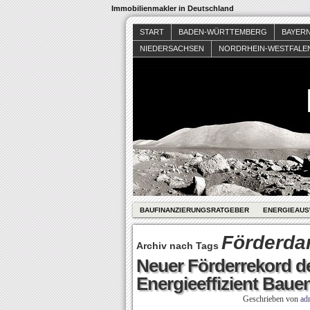
Immobilienmakler in Deutschland
START
BADEN-WÜRTTEMBERG
BAYER
NIEDERSACHSEN
NORDRHEIN-WESTFALE
BAUFINANZIERUNGSRATGEBER
ENERGIEAUS
Förderda
Archiv nach Tags
Neuer Förderrekord d
Energieeffizient Baue
Geschrieben von
ad