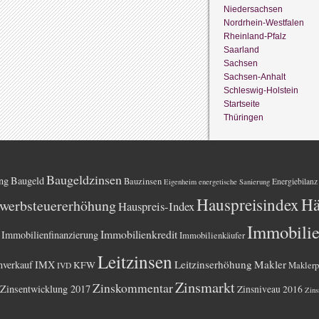
Niedersachsen
Nordrhein-Westfalen
Rheinland-Pfalz
Saarland
Sachsen
Sachsen-Anhalt
Schleswig-Holstein
Startseite
Thüringen
Baugeldzinsen
ng
Baugeld
Bauzinsen
Energiebilanz
Eigenheim
energetische Sanierung
Hauspreisindex
Hä
werbsteuererhöhung
Hauspreis-Index
Immobili
Immobilienkredit
Immobilienfinanzierung
Immobilienkäufer
Leitzinsen
Leitzinserhöhung
Makler
nverkauf
IMX
KFW
Maklerp
IVD
Zinsmarkt
Zinskommentar
Zinsentwicklung 2017
Zinsniveau 2016
Zins