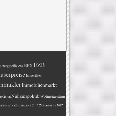
EZB
EPX
Energieeffizienz
userpreise
Immobilien
enmakler
Immobilienmarkt
Nullzinspolitik
Wohneigentum
rovision
Zinsprognose 2016
Zinsprognose 2017
niveau 2017