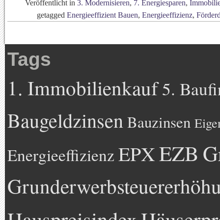
Veröffentlicht in
3. Modernisieren
,
7. Energiesparen
,
Immobili
getagged
Energieeffizient Bauen
,
Energieeffizienz
,
Förderd
Tags
1. Immobilienkauf
5. Bauf
Baugeldzinsen
Bauzinsen
Eige
EZB
G
EPX
Energieeffizienz
Grunderwerbsteuererhöh
Hauspreisindex
Häuserpr