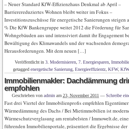
– Neuer Standard KfW-Effizienzhaus Denkmal ab April –
Barrierereduziertes Wohnen bleibt weiter im Fokus –
Investitionszuschüsse für energetische Sanierungen steigen a
% Die KfW Bankengruppe weitet 2012 die Förderung für Sa
Wohngebäuden aus und intensiviert damit ihr Engagement be
Bewältigung des Klimawandels und der wachsenden demogr
Herausforderungen. Mit dem neuen […]
Veröffentlicht in
3. Modernisieren
,
7. Energiesparen
,
Immobili
getagged
energetische Sanierung
,
Energieeffizientz
,
KFW
,
KfW-
Immobilienmakler: Dachdämmung dr
empfohlen
Geschrieben von
admin
am
23. November 2011
—
Schreibe ei
Fast drei Viertel der Immobilienprofis empfehlen Eigentüme
Wärmedämmung des Dachs / Bei Mietimmobilien ist modern
Wärmeschutzverglasung am rentabelsten / Immowelt.de, eine
führenden Immobilienportale, präsentiert die Ergebnisse der