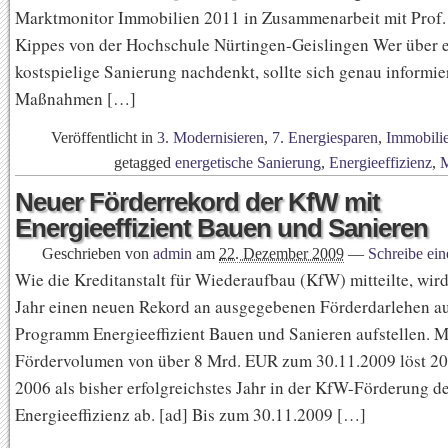
Marktmonitor Immobilien 2011 in Zusammenarbeit mit Prof.
Kippes von der Hochschule Nürtingen-Geislingen Wer über 
kostspielige Sanierung nachdenkt, sollte sich genau informie
Maßnahmen […]
Veröffentlicht in
3. Modernisieren
,
7. Energiesparen
,
Immobili
getagged
energetische Sanierung
,
Energieeffizienz
,
M
Neuer Förderrekord der KfW mit
Energieeffizient Bauen und Sanieren
Geschrieben von
admin
am
22. Dezember 2009
—
Schreibe ei
Wie die Kreditanstalt für Wiederaufbau (KfW) mitteilte, wird
Jahr einen neuen Rekord an ausgegebenen Förderdarlehen a
Programm Energieeffizient Bauen und Sanieren aufstellen. M
Fördervolumen von über 8 Mrd. EUR zum 30.11.2009 löst 20
2006 als bisher erfolgreichstes Jahr in der KfW-Förderung d
Energieeffizienz ab. [ad] Bis zum 30.11.2009 […]