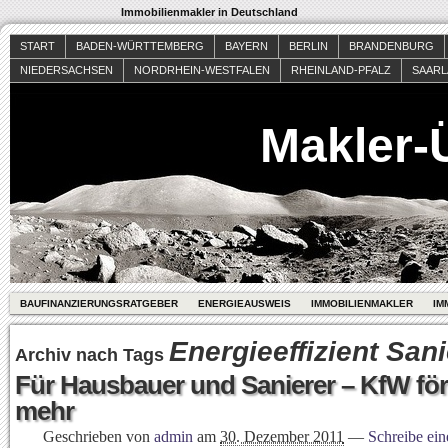
Immobilienmakler in Deutschland
START
BADEN-WÜRTTEMBERG
BAYERN
BERLIN
BRANDENBURG
NIEDERSACHSEN
NORDRHEIN-WESTFALEN
RHEINLAND-PFALZ
SAAR
Makler-
BAUFINANZIERUNGSRATGEBER
ENERGIEAUSWEIS
IMMOBILIENMAKLER
IM
Energieeffizient San
Archiv nach Tags
Für Hausbauer und Sanierer – KfW för
mehr
Geschrieben von
admin
am
30. Dezember 2011
—
Schreibe ei